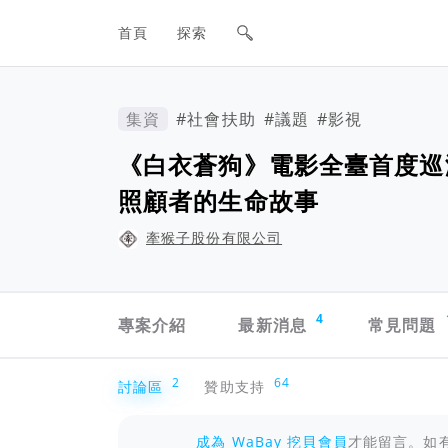
網站主要導航欄
首頁
探索
集資
#社會扶助
#議題
#影視
《白衣蒼狗》電影全臺首度巡
照顧者的生命故事
牽猴子股份有限公司
專案導航欄
4
專案介紹
最新消息
常見問題
討論區
2
64
討論區
贊助支持
成為 WaBay 挖貝會員
才能留言。如