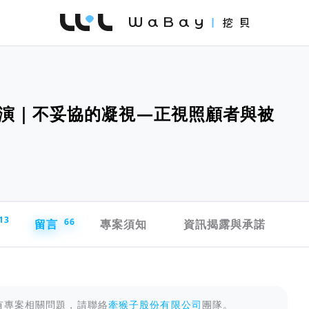
WaBay 挖貝 | 台灣最值得信賴的群眾集資 / 
演｜不妥協的凝視—正視照顧者與被
13
留言
66
專案須知
資訊揭露與承諾
有專案相關問題，請聯絡
牽猴子股份有限公司
團隊。