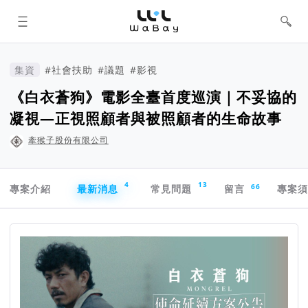
WaBay 挖貝 | 台灣最值得信賴的群眾
集資 / 群眾募資平台
集資
#社會扶助
#議題
#影視
《白衣蒼狗》電影全臺首度巡演｜不妥協的
凝視—正視照顧者與被照顧者的生命故事
牽猴子股份有限公司
專案導航欄
4
13
66
專案介紹
最新消息
常見問題
留言
專案