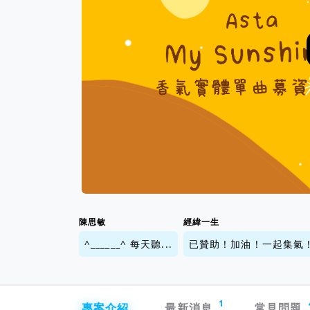
陳思敏
經緯一生
^______^ 每天聽...
已贊助！加油！一起集氣！.
專案導航欄
1
專案介紹
最新消息
常見問題