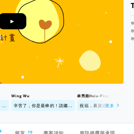
►
Wing Wu
林秀蘋Hsiu-Ping...
..
辛苦了，你是最棒的！請繼...
祝福，募資成功，妳的才華.
更多
4
留言
10
專案須知
資訊揭露與承諾