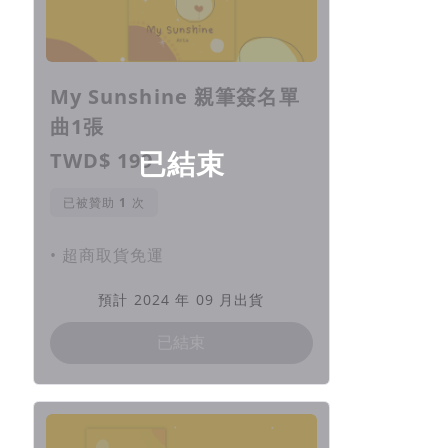
My Sunshine 親筆簽名單
曲1張
已結束
TWD$ 199
已被贊助
次
• 超商取貨免運
預計 2024 年 09 月出貨
已結束