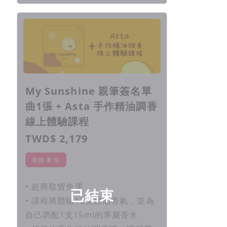
My Sunshine 親筆簽名單
曲1張 + Asta 手作精油調香
線上體驗課程
TWD$ 2,179
剩餘
8
份
• 超商取貨免運
已結束
• 課程將體驗12支精油香氣，並為
自己調配1支15ml的專屬香水