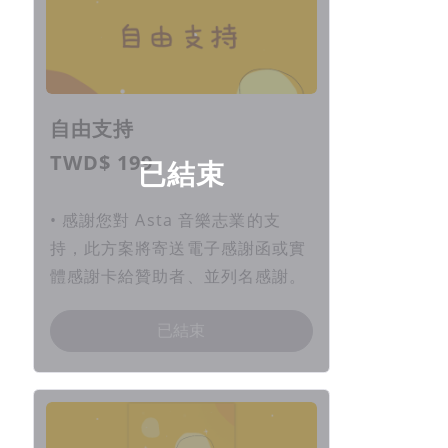
自由支持
TWD$ 199
已結束
• 感謝您對 Asta 音樂志業的支
持，此方案將寄送電子感謝函或實
體感謝卡給贊助者、並列名感謝。
已結束