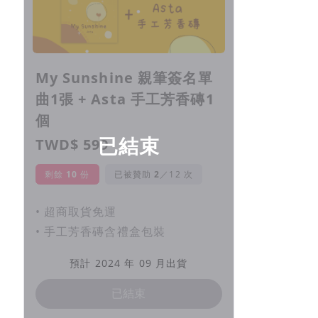
My Sunshine 親筆簽名單
曲1張 + Asta 手工芳香磚1
個
已結束
TWD$ 599
剩餘
10
份
已被贊助
／12 次
• 超商取貨免運
• 手工芳香磚含禮盒包裝
預計 2024 年 09 月出貨
已結束