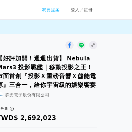
群眾募資平台
我要提案
登入／註冊
【好評加開！週週出貨】 Nebula
Mars3 投影戰艦｜移動投影之王！
市面首創『投影Ｘ重磅音響Ｘ儲能電
源』三合一，給你宇宙級的娛樂饗宴
群光電子股份有限公司
已募集