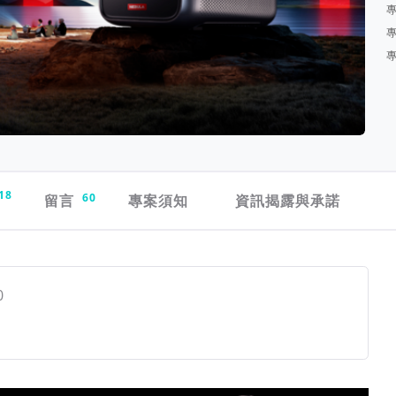
18
留言
60
專案須知
資訊揭露與承諾
0