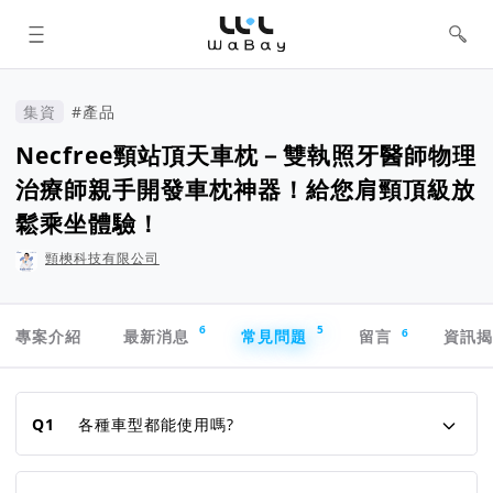
WaBay 挖貝 | 台灣最值得信賴的群眾
集資 / 群眾募資平台
集資
#產品
Necfree頸站頂天車枕－雙執照牙醫師物理
治療師親手開發車枕神器！給您肩頸頂級放
鬆乘坐體驗！
頸樉科技有限公司
專案導航欄
6
5
6
專案介紹
最新消息
常見問題
留言
資訊
常見問題
Q1
各種車型都能使用嗎?