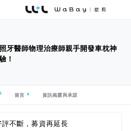
WaBay 挖貝 | 台灣最值得信賴的群眾集資 / 
雙執照牙醫師物理治療師親手開發車枕神
驗！
5
留言
6
資訊揭露與承諾
】好評不斷，募資再延長