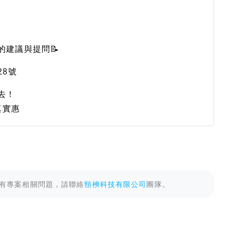
建議與提問📝
28號
去！
真實惠
有專案相關問題，請聯絡
頸樉科技有限公司
團隊。