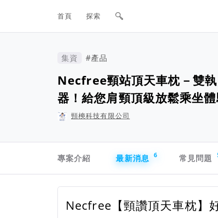
網站主要導航欄
首頁
探索
集資
#產品
Necfree頸站頂天車枕－
器！給您肩頸頂級放鬆乘坐體
頸樉科技有限公司
專案導航欄
6
專案介紹
最新消息
常見問題
Necfree【頸讚頂天車枕