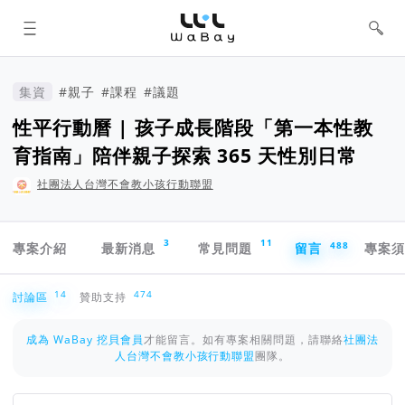
WaBay 挖貝 | 台灣最值得信賴的群眾
集資 / 群眾募資平台
集資
#親子
#課程
#議題
性平行動曆 | 孩子成長階段「第一本性教
育指南」陪伴親子探索 365 天性別日常
社團法人台灣不會教小孩行動聯盟
專案導航欄
3
11
488
專案介紹
最新消息
常見問題
留言
專案
討論區
14
474
討論區
贊助支持
成為 WaBay 挖貝會員
才能留言。如有專案相關問題，請聯絡
社團法
人台灣不會教小孩行動聯盟
團隊。