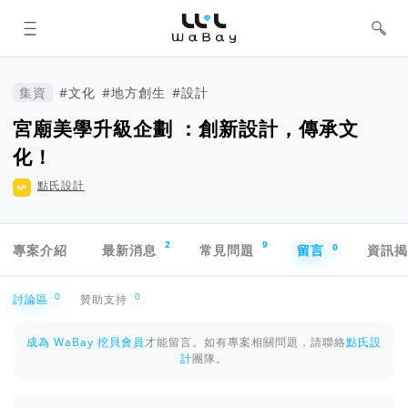
WaBay 挖貝 | 台灣最值得信賴的群眾
集資 / 群眾募資平台
集資
#文化
#地方創生
#設計
宮廟美學升級企劃 ：創新設計，傳承文
化！
點氏設計
專案導航欄
2
9
0
專案介紹
最新消息
常見問題
留言
資訊
討論區
0
0
討論區
贊助支持
成為 WaBay 挖貝會員
才能留言。如有專案相關問題，請聯絡
點氏設
計
團隊。