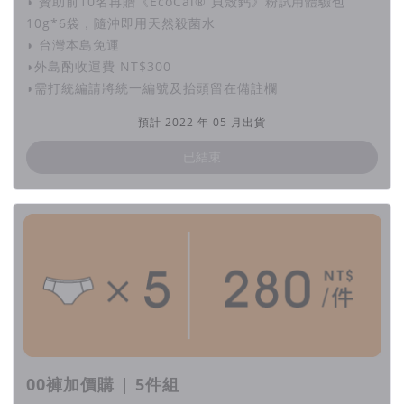
◗ 贊助前10名再贈《EcoCal® 貝殼鈣》粉試用體驗包
10g*6袋，隨沖即用天然殺菌水
『洗衣精是透明的，散發淡淡的柑橘香氣（個人私心希望以後可
◗ 台灣本島免運
以和無包裝店結合推出refill！）因為一件衣服的碳排放量，
◗外島酌收運費 NT$300
70%是在使用階段產生的。至少在清潔的過程中所製造的污染
◗需打統編請將統一編號及抬頭留在備註欄
能減少（我個人對環保的原則就是能做多少是多少）衣服穿得
久、不過度購買就是對地球的「不傷害」。』
預計 2022 年 05 月出貨
『試用體驗整個非常棒！包裝很美又環保、資訊很清晰、罐身好
已結束
拿握、媽媽 3 次驚奇不已跟我說「欸~真的洗得好乾淨!」（之
前用洗衣精常有衣服某一團部位香精特別重的感覺）』
活化再利用廢棄物・零廢棄全循環設計
100%天然
〔
EcoCal® 貝殼鈣
〕
去汙劑
回收來自潔淨、無抗生素、無藥物殘留的台灣花蓮立川漁場淡水
00褲加價購 | 5件組
養殖黃金蜆殼，