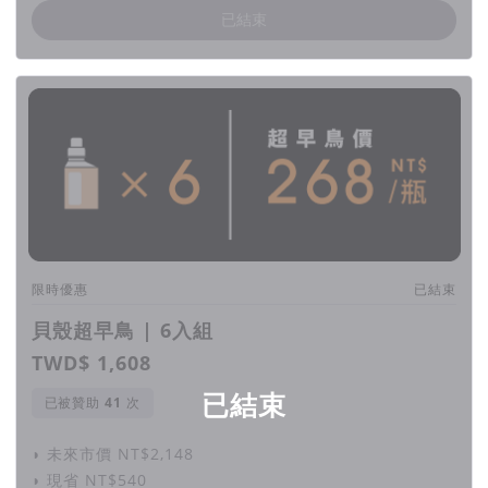
已結束
搖籃到搖籃〔生物循環〕
・回收再利用廢棄黃金蜆
殼
台灣沿海養殖漁業年產值超過300億台幣，其中貝類生產又以文
蛤、牡蠣、九孔、黃金蜆為大宗，每年產生30萬噸多的廢棄貝
殼。
限時優惠
已結束
「picupi挑品」與仲暘企業合作，使用回收自台灣花蓮立川漁
場之淡水養殖黃金蜆殼，生產出食品級的《EcoCal® 貝殼
貝殼超早鳥 | 6入組
鈣》，獲得法國ECOCERT天然認證，同時取得美國
TWD$ 1,608
NPA(Natural Products Association)天然成分認證，包含-家
已結束
庭護理&個人護理。
已被贊助
次
《EcoCal® 貝殼鈣》可除菌、去除髒汙、瓦解油垢、吸附雜
◗ 未來市價 NT$2,148
質、化學降解與減少農藥殘留物，並通過SGS實驗證實，除菌率
◗ 現省 NT$540