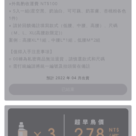
◗外島酌收運費 NT$100
99%以上除菌率
◗ 5入一組(星空黑、奶油白、可可藕、奶茶膚、杏桃粉各色
1件)
「EcoCal® 貝殼鈣」能直接添加調配成清潔劑使用，
◗ 請於回饋備註填寫款式（低腰、中腰、高腰）、尺碼
與水結合能產生活性氧ROS，使細菌細胞膜破裂，達到除菌效
（Ｍ、L、XL(高腰款限定)）
果，
案例 : 高腰XL*1組，中腰L*1組，低腰M*2組
通過SGS實測，除菌率高達99％以上。
【值得入手注意事項】
○ 00褲為私密商品無法退貨，請慎選款式和尺碼
○ 需打統編請將統一編號及抬頭留在備註
預計 2022 年 04 月出貨
>97%生物分解度
已結束
無磷，不產生壬基酚。
經過SGS檢測證實，不會產生促進淡水中藻類生長的營養物質，
進而慢慢耗盡水體中的氧氣，破壞生態系統。