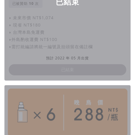
已結束
已被贊助
次
◗ 未來市價 NT$1,074
◗ 現省 NT$180
◗ 台灣本島免運費
◗外島酌收運費 NT$100
◗需打統編請將統一編號及抬頭留在備註欄
預計 2022 年 05 月出貨
已結束