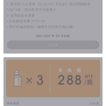
可高達99％以上，對環境友善。
◗ 贊助前25名再贈《EcoCal® 貝殼鈣》粉試用體驗包
10g*2袋，隨沖即用天然殺菌水
▲ 花蓮立川漁場蜆殼山，圖片來源 : 仲暘企業提供。
◗ 台灣本島免運費
◗外島酌收運費 NT$100
◗需打統編請將統一編號及抬頭留在備註欄
預計 2022 年 04 月出貨
已結束
搖籃到搖籃〔工業循環〕
・利用消費後再生塑料
行政院環保署表示，根據該署統計資料顯示，臺灣每年回收約9
萬多公噸寶特瓶（PET）容器，推估相當於45億支寶特瓶，體積
可堆滿約3座臺北101大樓。
「picupi挑品」與大豐環保合作，是亞洲第一家通過德國藍天
使環保標章（DER BLAUE ENGEL）的消費後塑料再生粒生產
者。所生產的消費後塑料再生粒擁有一系列國際認證如PIDC
限時優惠
已結束
100%消費後塑料認證、TUV 100%消費後塑料認證、SGS碳足