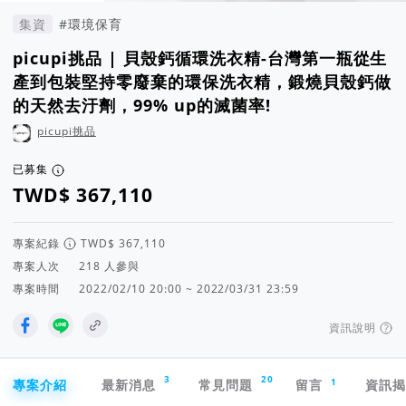
集資
#環境保育
picupi挑品 | 貝殼鈣循環洗衣精-台灣第一瓶從生
產到包裝堅持零廢棄的環保洗衣精，鍛燒貝殼鈣做
的天然去汙劑，99% up的滅菌率!
picupi挑品
已募集
專案紀錄
專案人次
人參與
專案時間
2022/02/10 20:00 ~ 2022/03/31 23:59
資訊說明
專案導航欄
3
20
1
專案介紹
最新消息
常見問題
留言
資訊