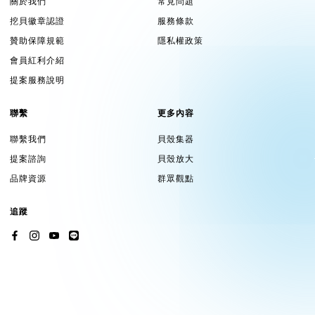
關於我們
常見問題
picupi=pick your pick，由「pick」和「you」兩個單字組合
挖貝徽章認證
服務條款
而成。
贊助保障規範
隱私權政策
其中pick表示挑剔嚴選，you表示您的主張，
會員紅利介紹
傳遞通過嚴選的商品，探索「理想的永續生活」的價值主張。
提案服務說明
以創造力、想像力、系統思考、可持續方式的原型和社會企業家
聯繫
更多內容
精神，
聯繫我們
貝殼集器
通過與台灣供應鏈和設計師合作，
提案諮詢
貝殼放大
專注環境永續的生活型態，通過有意義的設計，創造出實用功能
品牌資源
群眾觀點
的永續商品。
追蹤
激發靈感找到生態系統創新模式，制訂改變時尚/設計產業的原
則和一個新的常態標準。
改變大眾的日常，讓世界變得更美好 !
picupi挑品 臉書社團 :
永續時尚和設計交流研究所