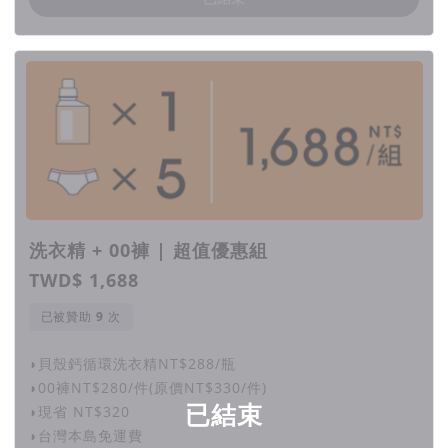
為增加回收再生原料純淨度，以再生牛皮紙作為瓶器封套，個別
進入紙張和塑膠回收系統。
極濃縮可洗40次
四方小瓶裝設計，極濃縮550ml，可洗40次以上(*30公升用水
量)，
洗衣精 + 00褲 | 超值優惠組
減少了頻繁回購和塑料的使用，同時節省物流空間降低運輸碳
TWD$ 1,688
排。
已被贊助
次
◗貝殼鈣循環洗衣精NT$288/瓶
對衣物、肌膚溫和・對環境友善
◗00褲NT$280/件(原價NT$330/件)
已結束
◗現省 NT$320
◗台灣本島免運費