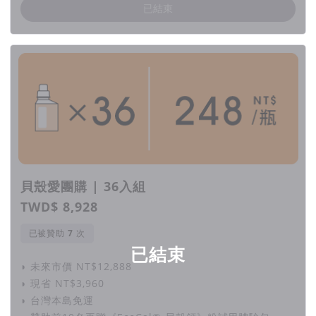
「貝殼鈣循環洗衣精」200位試用者的回饋以及對產品的提問，
已結束
我們都一一做筆記並明確回覆。我們需要收集更多使用者的直接
回饋，將「貝殼鈣循環洗衣精」發展為卓越、安心而高效的產
品。
『把衣服洗乾淨，穿了就算流汗也不會臭，還不加速環境破壞。
很喜歡❤️❤️這用了感覺超好 !』
『很神奇….昨天，我們家第一次用這瓶環保洗衣精，因為天氣
陰冷潮濕，就直接用烘乾，負責摺衣服的我，驚呆了！幾件棉質
舊T恤竟然手感變得超級軟，有cashmere的錯覺!決心連續試幾
天，確定一下是不是我的錯覺？』
貝殼愛團購 | 36入組
『實際使用的心得是洗得很乾淨（以前有時候用其他洗衣精，沒
TWD$ 8,928
掌握好份量時，洗完摸起來還是會有一點點黏膩感）；味道也很
已被贊助
次
清新（淡淡的甜橙味，而且是有機精油，一直都不太喜歡很濃烈
已結束
的香精味），衣服穿在身上很安心，對土地也很友善，就覺得很
◗ 未來市價 NT$12,888
有意義❤️❤️❤️』
◗ 現省 NT$3,960
『洗完衣服有被太陽曬過的觸感與味道。用量很少，荷包與良知
◗ 台灣本島免運
都安心。』