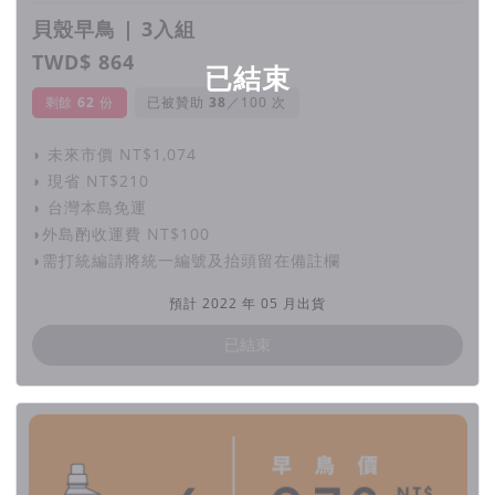
跡認證等等。
貝殼早鳥 | 3入組
TWD$ 864
「消費後」係指塑膠製品確實有被消費者使用過，經過回收系
已結束
統，再由生產商分類、清洗然後再做成新的塑膠製品。利用
剩餘
62
份
已被贊助
／100 次
100%消費後再生塑膠，就無需要再用新石化燃料，所需使用水
量、碳排放、能源都大大減低！
◗ 未來市價 NT$1,074
◗ 現省 NT$210
利用100%消費後再生塑料，再生17個「貝殼鈣循環洗衣精」
◗ 台灣本島免運
550ml(比重約為620g)瓶器，相當於減少掩埋區的1kg固體廢
◗外島酌收運費 NT$100
物
，而且物料本身安全無害，持久耐用，可繼續重覆使用重填洗
◗需打統編請將統一編號及抬頭留在備註欄
衣精，或可進到民生消費回收系統，二次循環再造！
預計 2022 年 05 月出貨
▲ 大豐環保全興廠回收瓶磚，圖片來源 : 大豐環保提供。
已結束
台灣製造
・
全程
資訊公開揭露