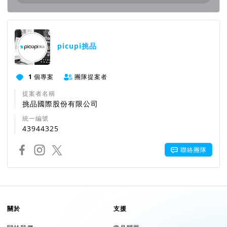
團隊資訊
picupi挑品
1
個專案
團隊提案者
提案者名稱
實現零廢棄目標
挑品國際股份有限公司
我們透過許多實驗計畫，逐步實現了零廢棄的目標，
統一編號
43944325
雖仍不是個值得說嘴的里程碑，
聯絡團隊
但好消息是，我們才剛剛開始 !
關於
支援
picupi挑品＿永續時尚和綠色生活推廣平台