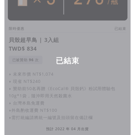
低致敏成份
在不失去清潔效能完整性的情況下，所有成分均以植物為基底，
限時優惠
已結束
包括界面活性劑。
貝殼超早鳥 | 3入組
不含甲醛、螢光劑、防腐劑、含氯漂白劑、三氯沙、含氯添加劑
TWD$ 834
及二苯甲酮類紫外線吸收劑，
已結束
已被贊助
次
杜絕所有令人擔憂的成分，是敏感肌膚的絕佳選擇。
◗ 未來市價 NT$1,074
◗ 現省 NT$240
◗ 贊助前50名再贈《EcoCal® 貝殼鈣》粉試用體驗包
天然消臭精油配方
10g*1袋，隨沖即用天然殺菌水
◗ 台灣本島免運費
有機甜橙精油，使衣服更柔軟，同時消除異味，散發淡淡的甜橙
◗外島酌收運費 NT$100
清香。
◗需打統編請將統一編號及抬頭留在備註欄
不會造成室內空氣汙染，不刺激皮膚、眼睛和呼吸道，維護身心
預計 2022 年 04 月出貨
健康。