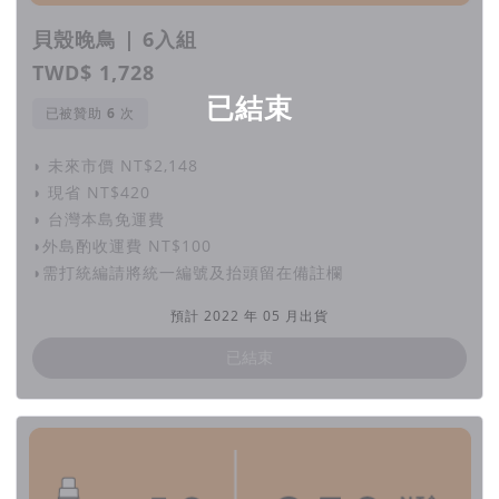
貝殼晚鳥 | 6入組
TWD$ 1,728
已結束
永續時尚的未來 : 零廢棄封閉式循環設計
已被贊助
次
◗ 未來市價 NT$2,148
◗ 現省 NT$420
我們是致力於推動永續時尚和綠色生活的
picupi挑品
，
◗ 台灣本島免運費
以保護環境為前提，整合台灣時尚產業鏈，為時尚和紡織品的循
◗外島酌收運費 NT$100
環經濟，
◗需打統編請將統一編號及抬頭留在備註欄
提出創新解決方案的永續時尚革新企業。
預計 2022 年 05 月出貨
2020年推出「穿上改變」商品計畫，
已結束
以活化再利用閒置資源為核心理念，並以零廢棄為目標，
為延長衣物的生命週期，我們於2022年推出「穿上改變II 」 —
「貝殼鈣循環洗衣精」。