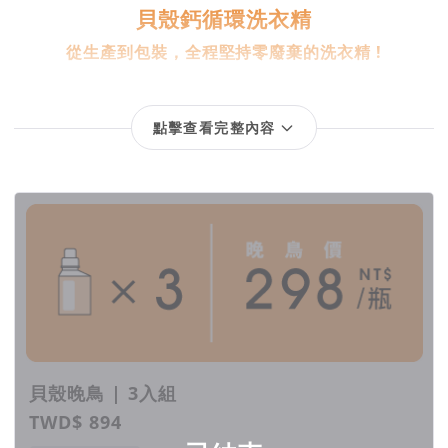
貝殼鈣循環洗衣精
從生產到包裝，全程堅持零廢棄的洗衣精 !
美國 Earth Pledge 非營利組織數據顯示，一件衣服的碳排放
點擊查看完整內容
量，70%是在使用階段產生的。
清洗衣物不僅有能源與碳排放，也會涉及水資源與廢水污染的問
回饋項目
題。
一瓶好的洗衣精，可以減少毒素和環境的傷害；
也讓衣物維持最佳狀態，可以穿得更長久!
有意識地選擇一瓶好的洗衣精，改變洗衣旅程，
為地球的「偏頭痛-氣候危機」，展開安全的永續行動 !
貝殼晚鳥 | 3入組
TWD$ 894