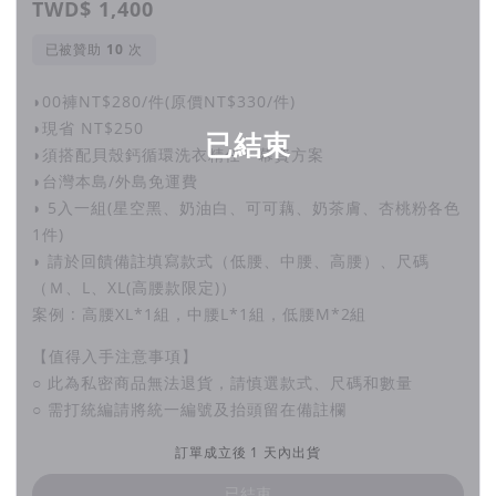
TWD$ 1,400
1,000度C以上高溫煅燒 ，3次過濾篩選，氣流式分級處理重金
已被贊助
次
屬、微生物等品質監控精煉出「EcoCal® 貝殼鈣」，
天然鹼性成分，為食品級的天然殺菌、除臭、去汙劑。
◗00褲NT$280/件(原價NT$330/件)
◗現省 NT$250
已結束
◗須搭配貝殼鈣循環洗衣精任一幕資方案
◗台灣本島/外島免運費
◗ 5入一組(星空黑、奶油白、可可藕、奶茶膚、杏桃粉各色
100%消費後回收塑料
1件)
◗ 請於回饋備註填寫款式（低腰、中腰、高腰）、尺碼
瓶器係利用100%消費後回收牛奶瓶，進行再生造粒後吹塑成
（Ｍ、L、XL(高腰款限定)）
型。
案例 : 高腰XL*1組，中腰L*1組，低腰M*2組
【值得入手注意事項】
○ 此為私密商品無法退貨，請慎選款式、尺碼和數量
○ 需打統編請將統一編號及抬頭留在備註欄
零廢棄包裝
訂單成立後 1 天內出貨
瓶器可收回清潔重複使用，或未來會推出消費者回填計畫 (re-
fill)。
已結束