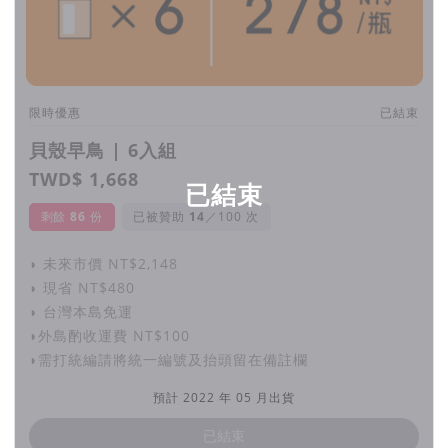
開啟產品生命週期大門
我們竭盡可能採用可持續的製程，並公開揭露。
限時優惠
已結束
從原物料取得、生產製造、運輸、使用到回收的每個階段；
貝殼早鳥 | 6入組
堅持台灣製造，只是產品生命故事的一章，
TWD$ 1,668
已結束
重要的是在旅程中的每個階段透明度。
剩餘
86
份
已被贊助
／100 次
◗ 未來市價 NT$2,148
◗ 現省 NT$480
透明度也是一種謙遜
◗ 台灣本島免運
◗外島酌收運費 NT$100
它是關於承認有些階段尚無法解決的路徑，
◗需打統編請將統一編號及抬頭留在備註欄
但也表達出，我們對進步和持續尋找解決方案的真誠承諾 !
預計 2022 年 05 月出貨
已結束