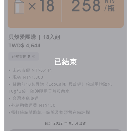
感謝媒體報導
貝殼愛團購 | 18入組
媽媽寶寶 mombaby ►►
回收貝殼鈣、牛奶瓶的零廢棄洗衣
精！減少水汙染、延長衣服壽命，貝殼鈣循環洗衣精募資上線
TWD$ 4,644
鏡傳媒 ►►
製程0廢棄回收黃金蜆殼再利用 貝殼鈣循環洗衣
已被贊助
次
已結束
精環保愛地球
◗ 未來市價 NT$6,444
自由時報電子報►►
14 萬噸黃金蜆殼變洗衣精！揭「貝殼洗衣
◗ 現省 NT$1,800
精」永續循環秘辛
◗ 贊助前10名再贈《EcoCal® 貝殼鈣》粉試用體驗包
10g*3袋，隨沖即用天然殺菌水
◗ 台灣本島免運
◗外島酌收運費 NT$150
體驗者真實回饋好評不斷
◗需打統編請將統一編號及抬頭留在備註欄
預計 2022 年 05 月出貨