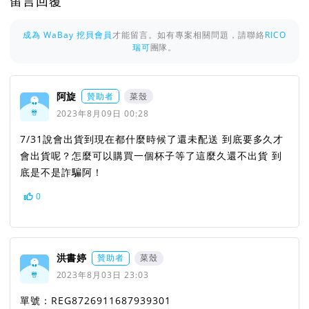
留言回覆
成為 WaBay 挖貝會員
才能留言。如有專案相關問題，請聯絡
RICO
瑞可
團隊。
阿旋
贊助者
菜殼
2023年8月09日 00:28
7/31說會出貨到現在都什麼時候了還未配送 到底要多久才
會出貨呢？怎麼可以購買一個杯子等了這麼久還不出貨 到
底是不是詐騙阿！
0
洪書婷
贊助者
菜殼
2023年8月03日 23:03
單號：REG8726911687939301