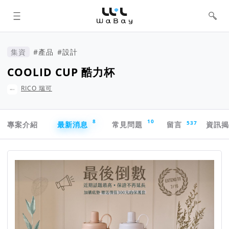
WaBay 挖貝 | 台灣最值得信賴的群眾
集資 / 群眾募資平台
集資
#產品
#設計
COOLID CUP 酷力杯
RICO 瑞可
專案導航欄
8
10
537
專案介紹
最新消息
常見問題
留言
資訊