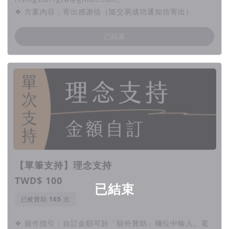
❖ 方案內容：寄出感謝信（隨交易成功通知信寄出）
已結束
【單筆支持】理念支持
TWD$ 100
已結束
已被贊助
次
❖ 操作指引：自訂金額可於「額外贊助」欄位中輸入。電