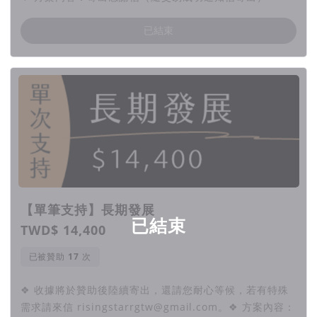
已結束
【單筆支持】長期發展
已結束
TWD$ 14,400
已被贊助
次
❖ 收據將於贊助後陸續寄出，還請您耐心等候，若有特殊
需求請來信 risingstarrgtw@gmail.com。❖ 方案內容：