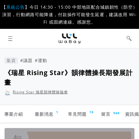
【
系統公告
】今日 14:30 - 15:00 中部地區配合城鎮韌性（防空）
演習，行動網路可能降速，付款操作可能發生延遲，建議改用 Wi-
Fi 或固網連線。感謝您。
WaBay 挖貝 | 台灣最值得信賴的群眾
集資 / 群眾募資平台
集資
#議題
#運動
《瑞星 Rising Star》韻律體操長期發展計
畫
Rising Star 瑞星韻律體操協會
專案導航欄
1
10
566
專案介紹
最新消息
常見問題
留言
資訊