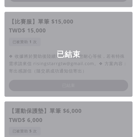
【比賽服】單筆 $15,000
TWD$ 15,000
已被贊助
次
已結束
❖ 收據將於贊助後陸續寄出，還請您耐心等候，若有特殊
需求請來信 risingstarrgtw@gmail.com。❖ 方案內容：
寄出感謝信（隨交易成功通知信寄出）
已結束
【運動保護墊】單筆 $6,000
TWD$ 6,000
已被贊助
次