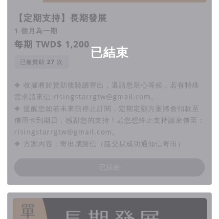
【定期支持】長期發展
1 個月為一期
每期 TWD$ 1,200
已結束
已被贊助
次
❖ 收據將於贊助後陸續寄出，還請您耐心等候，若有特殊
需求請來信 risingstarrgtw@gmail.com。
❖ 提醒您如若未來信停止訂閱，定期定額方案將會扣款至
信用卡到期日，感謝您的支持！若您想終止支持請來信至：
risingstarrgtw@gmail.com。
❖ 方案內容：寄出感謝信（隨交易成功通知信寄出）
已結束