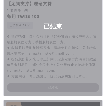
【定期支持】理念支持
1 個月為一期
每期 TWD$ 100
已結束
已被贊助
次
❖ 操作指引：自訂金額可於「額外贊助」欄位中輸入。電
腦版於頁面右方，手機版於頁面下方。
❖ 收據將於贊助後陸續寄出，還請您耐心等候，若有特殊
需求請來信 risingstarrgtw@gmail.com。
❖ 提醒您如若未來信停止訂閱，定期定額方案將會扣款至
信用卡到期日，感謝您的支持！若您想終止支持請來信至：
risingstarrgtw@gmail.com。
❖ 方案內容：寄出感謝信（隨交易成功通知信寄出）
已結束