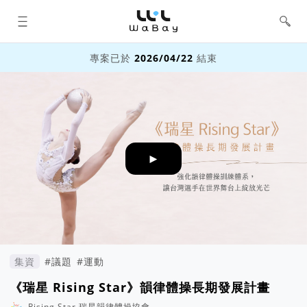
WaBay 挖貝 | 台灣最值得信賴的群眾
集資 / 群眾募資平台
專案已於
2026/04/22
結束
►
集資
#議題
#運動
《瑞星 Rising Star》韻律體操長期發展計畫
Rising Star 瑞星韻律體操協會