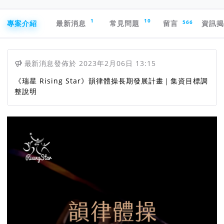
專案導航欄
1
10
566
專案介紹
最新消息
常見問題
留言
資訊
最新消息
發佈於
2023年2月06日 13:15
《瑞星 Rising Star》韻律體操長期發展計畫｜集資目標調
整說明