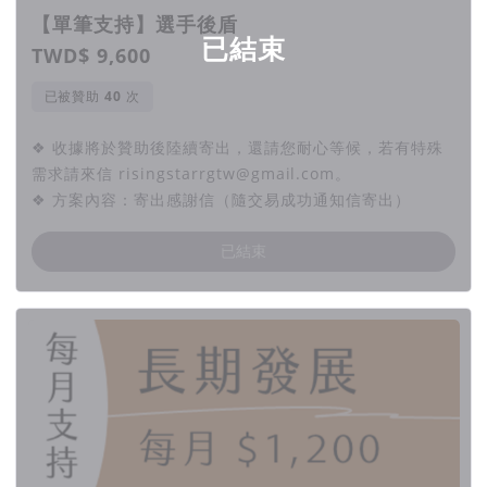
【單筆支持】選手後盾
已結束
TWD$ 9,600
已被贊助
次
❖ 收據將於贊助後陸續寄出，還請您耐心等候，若有特殊
需求請來信 risingstarrgtw@gmail.com。
❖ 方案內容：寄出感謝信（隨交易成功通知信寄出）
已結束