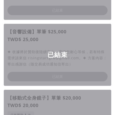
已結束
【音響設備】單筆 $25,000
TWD$ 25,000
❖ 收據將於贊助後陸續寄出，還請您耐心等候，若有特殊
已結束
需求請來信 risingstarrgtw@gmail.com。❖ 方案內容：
寄出感謝信（隨交易成功通知信寄出）
已結束
【移動式全身鏡子】單筆 $20,000
TWD$ 20,000
已被贊助
次