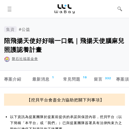
WaBay 挖貝 | 台灣最值得信賴的群眾
集資 / 群眾募資平台
集資
#公益
陪飛揚天使好好喘一口氣｜飛揚天使腦麻兒
照護認養計畫
磐石社福基金會
專案導航欄
1
10
332
專案介紹
最新消息
常見問題
留言
專案
資訊揭露與承諾
【挖貝平台會盡全力協助把關下列事項】
以下資訊為提案團隊於提案前提供的承諾與保證內容，挖貝平台（以
下簡稱「本平台」或「我們」）已與提案團隊簽署具有法律拘束力之
契約以擔保下列資訊均正確屬實。