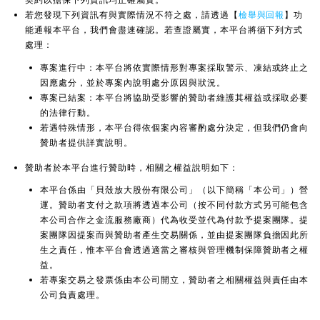
若您發現下列資訊有與實際情況不符之處，請透過【
檢舉與回報
】功
能通報本平台，我們會盡速確認。若查證屬實，本平台將循下列方式
處理：
專案進行中：本平台將依實際情形對專案採取警示、凍結或終止之
因應處分，並於專案內說明處分原因與狀況。
專案已結案：本平台將協助受影響的贊助者維護其權益或採取必要
的法律行動。
若遇特殊情形，本平台得依個案內容審酌處分決定，但我們仍會向
贊助者提供詳實說明。
贊助者於本平台進行贊助時，相關之權益說明如下：
本平台係由「貝殼放大股份有限公司」（以下簡稱「本公司」）營
運。贊助者支付之款項將透過本公司（按不同付款方式另可能包含
本公司合作之金流服務廠商）代為收受並代為付款予提案團隊。提
案團隊因提案而與贊助者產生交易關係，並由提案團隊負擔因此所
生之責任，惟本平台會透過適當之審核與管理機制保障贊助者之權
益。
若專案交易之發票係由本公司開立，贊助者之相關權益與責任由本
公司負責處理。