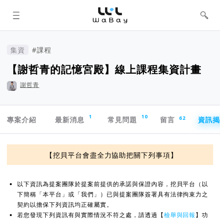
WaBay 挖貝 | 台灣最值得信賴的群眾
集資 / 群眾募資平台
集資
#課程
【謝哲青的記憶宮殿】線上課程集資計畫
謝哲青
專案導航欄
1
10
62
專案介紹
最新消息
常見問題
留言
資訊
資訊揭露與承諾
【挖貝平台會盡全力協助把關下列事項】
以下資訊為提案團隊於提案前提供的承諾與保證內容，挖貝平台（以
下簡稱「本平台」或「我們」）已與提案團隊簽署具有法律拘束力之
契約以擔保下列資訊均正確屬實。
若您發現下列資訊有與實際情況不符之處，請透過【
檢舉與回報
】功