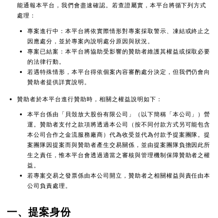
能通報本平台，我們會盡速確認。若查證屬實，本平台將循下列方式
處理：
專案進行中：本平台將依實際情形對專案採取警示、凍結或終止之
因應處分，並於專案內說明處分原因與狀況。
專案已結案：本平台將協助受影響的贊助者維護其權益或採取必要
的法律行動。
若遇特殊情形，本平台得依個案內容審酌處分決定，但我們仍會向
贊助者提供詳實說明。
贊助者於本平台進行贊助時，相關之權益說明如下：
本平台係由「貝殼放大股份有限公司」（以下簡稱「本公司」）營
運。贊助者支付之款項將透過本公司（按不同付款方式另可能包含
本公司合作之金流服務廠商）代為收受並代為付款予提案團隊。提
案團隊因提案而與贊助者產生交易關係，並由提案團隊負擔因此所
生之責任，惟本平台會透過適當之審核與管理機制保障贊助者之權
益。
若專案交易之發票係由本公司開立，贊助者之相關權益與責任由本
公司負責處理。
一、提案身份