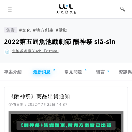
WaBay 挖貝 | 台灣最值得信賴的群眾
集資 / 群眾募資平台
集資
#文化
#地方創生
#活動
2022第五屆魚池戲劇節 酬神祭 siā-sîn
魚池戲劇節 Yuchi Festival
專案導航欄
2
5
0
專案介紹
最新消息
常見問題
留言
資訊
最新消息
《酬神祭》商品出貨通知
發佈日期：
2022年7月22日 14:37