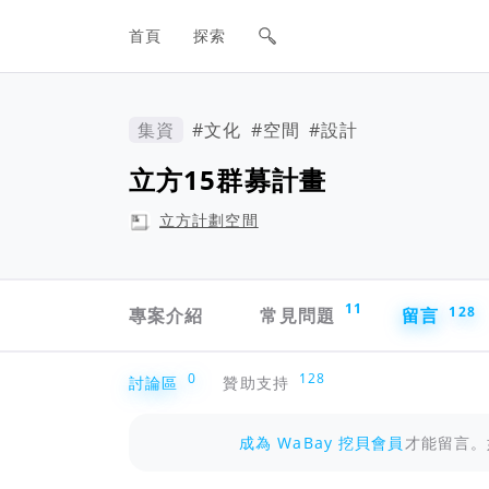
網站主要導航欄
首頁
探索
集資
#文化
#空間
#設計
立方15群募計畫
立方計劃空間
專案導航欄
11
專案介紹
常見問題
留言
128
討論區
0
128
討論區
贊助支持
成為 WaBay 挖貝會員
才能留言。