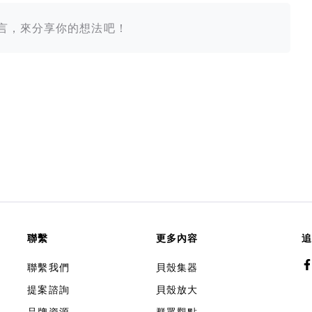
留言，來分享你的想法吧！
聯繫
更多內容
追
聯繫我們
貝殼集器
提案諮詢
貝殼放大
品牌資源
群眾觀點