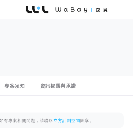
WaBay 挖貝 | 台灣最值得信賴的群眾集資 / 
專案須知
資訊揭露與承諾
如有專案相關問題，請聯絡
立方計劃空間
團隊。