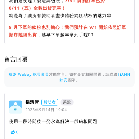
我們連夜趕工製造與包裝，
7/31 前的訂單已於
8/11（五）全數出貨完畢！
就是為了讓所有贊助者盡快體驗純鈦砧板的魅力😍
8 月下單的鈦粉也別擔心！我們預計在 9/1 開始依照訂單
順序陸續出貨
，越早下單越早拿到手喔👍🏻
留言回覆
成為 WaBay 挖貝會員
才能留言。如有專案相關問題，請聯絡
TiANN
鈦安
團隊。
楊清智
贊助者
菜殼
2023年9月14日 19:04
使用一段時間後一勞永逸解決一般砧板問題
0