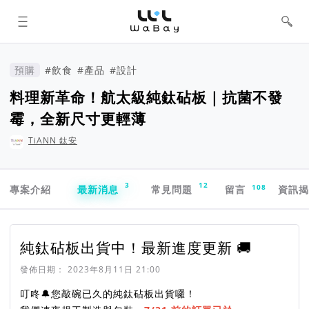
WaBay 挖貝 | 台灣最值得信賴的群眾
集資 / 群眾募資平台
預購
#飲食
#產品
#設計
料理新革命！航太級純鈦砧板｜抗菌不發
霉，全新尺寸更輕薄
TiANN 鈦安
專案導航欄
3
12
108
專案介紹
最新消息
常見問題
留言
資訊
純鈦砧板出貨中！最新進度更新 🚚
發佈日期：
2023年8月11日 21:00
叮咚🔔您敲碗已久的純鈦砧板出貨囉！