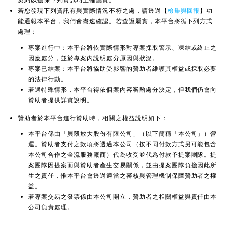
若您發現下列資訊有與實際情況不符之處，請透過【
檢舉與回報
】功
能通報本平台，我們會盡速確認。若查證屬實，本平台將循下列方式
處理：
專案進行中：本平台將依實際情形對專案採取警示、凍結或終止之
因應處分，並於專案內說明處分原因與狀況。
專案已結案：本平台將協助受影響的贊助者維護其權益或採取必要
的法律行動。
若遇特殊情形，本平台得依個案內容審酌處分決定，但我們仍會向
贊助者提供詳實說明。
贊助者於本平台進行贊助時，相關之權益說明如下：
本平台係由「貝殼放大股份有限公司」（以下簡稱「本公司」）營
運。贊助者支付之款項將透過本公司（按不同付款方式另可能包含
本公司合作之金流服務廠商）代為收受並代為付款予提案團隊。提
案團隊因提案而與贊助者產生交易關係，並由提案團隊負擔因此所
生之責任，惟本平台會透過適當之審核與管理機制保障贊助者之權
益。
若專案交易之發票係由本公司開立，贊助者之相關權益與責任由本
公司負責處理。