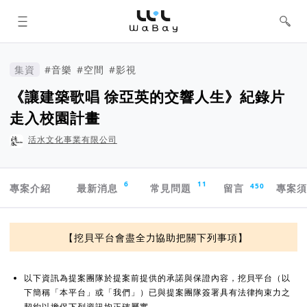
WaBay 挖貝 | 台灣最值得信賴的群眾
集資 / 群眾募資平台
集資
#音樂
#空間
#影視
《讓建築歌唱 徐亞英的交響人生》紀錄片
走入校園計畫
活水文化事業有限公司
專案導航欄
6
11
450
專案介紹
最新消息
常見問題
留言
專案
資訊揭露與承諾
【挖貝平台會盡全力協助把關下列事項】
以下資訊為提案團隊於提案前提供的承諾與保證內容，挖貝平台（以
下簡稱「本平台」或「我們」）已與提案團隊簽署具有法律拘束力之
契約以擔保下列資訊均正確屬實。