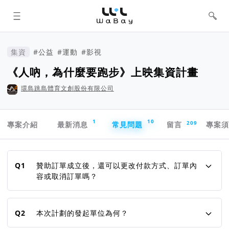
WaBay 挖貝 | 台灣最值得信賴的群眾
集資 / 群眾募資平台
集資
#公益
#運動
#影視
《人吶，為什麼要跑步》上映集資計畫
環島跳島體育文創股份有限公司
專案導航欄
1
10
209
專案介紹
最新消息
常見問題
留言
專案
常見問題
Q1
贊助訂單成立後，還可以更改付款方式、訂單內
容或取消訂單嗎？
Q2
本次計劃的發起單位為何？