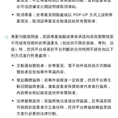
案現況，中止專案時間計算與贊助功能，直到提案者提
出可信證據並公開說明後取消凍結。
取消專案：於專案頁明顯處或以 POP-UP 方式上說明專
案現況，取消該專案並全額退款給所有贊助者。
專案刊載期間後，若因專案揭載或事前承諾內容與實際情形
不符或有預期外的爭議產生（包括但不限於規格、專利、法
規）時，挖貝平台得基於平台判斷於任何時間不經告知以下
列方式進行對應處理：
主動通知贊助者：於專案頁、電子信件或其他方式聯絡
贊助者並告知事件爭議內容。
發起團體協商：若事件規模達一定程度，挖貝平台將主
動召開協商會議，邀集提案者與贊助者代表進行協商，
內容將全程紀錄並提供所有贊助者。
法律服務提供：若協商無法達成合理協議，且爭議原因
可歸因於提案者方之責任時，挖貝平台將協助權益受損
方進行必要的法律行動。