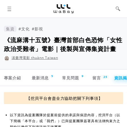
WaBay 挖貝 | 台灣最值得信賴的群眾
集資 / 群眾募資平台
集資
#文化
#影視
《流麻溝十五號》臺灣首部白色恐怖「女性
政治受難者」電影｜後製與宣傳集資計畫
湠臺灣電影 thuànn Taiwan
專案導航欄
5
9
25
專案介紹
最新消息
常見問題
留言
資訊
資訊揭露與承諾
【挖貝平台會盡全力協助把關下列事項】
以下資訊為提案團隊於提案前提供的承諾與保證內容，挖貝平台（以
下簡稱「本平台」或「我們」）已與提案團隊簽署具有法律拘束力之
契約以擔保下列資訊均正確屬實。