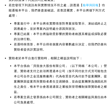
若您發現下列資訊有與實際情況不符之處，請透過【
檢舉與回報
】功
能通報本平台，我們會盡速確認。若查證屬實，本平台將循下列方式
處理：
專案進行中：本平台將依實際情形對專案採取警示、凍結或終止之
因應處分，並於專案內說明處分原因與狀況。
專案已結案：本平台將協助受影響的贊助者維護其權益或採取必要
的法律行動。
若遇特殊情形，本平台得依個案內容審酌處分決定，但我們仍會向
贊助者提供詳實說明。
贊助者於本平台進行贊助時，相關之權益說明如下：
本平台係由「貝殼放大股份有限公司」（以下簡稱「本公司」）營
運。贊助者支付之款項將透過本公司（按不同付款方式另可能包含
本公司合作之金流服務廠商）代為收受並代為付款予提案團隊。提
案團隊因提案而與贊助者產生交易關係，並由提案團隊負擔因此所
生之責任，惟本平台會透過適當之審核與管理機制保障贊助者之權
益。
若專案交易之發票係由本公司開立，贊助者之相關權益與責任由本
公司負責處理。