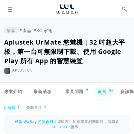
WaBay 挖貝 | 台灣最值得信賴的群眾
集資 / 群眾募資平台
預購
#產品
#3C 家電
Aplustek UrMate 悠魅機｜32 吋超大平
板，第一台可無限制下載、使用 Google
Play 所有 App 的智慧裝置
APLUSTEK
專案導航欄
1
6
51
專案介紹
最新消息
常見問題
留言
資訊
討論區
51
0
討論區
贊助支持
成為 WaBay 挖貝會員
才能留言。如有專案相關問題，請聯絡
APLUSTEK
團隊。