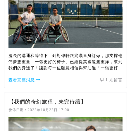
漫長的溝通和等待下，針對偉軒跟兆漢量身訂做，那支撐他
們夢想重量「一張更好的椅子」已經從英國遠渡重洋，來到
我們的身邊了！謝謝每一位願意相信與幫助過「一張更好的
椅子」的你/妳，沒有你們的心意，就不會有它的存在❤️❤️
查看完整消息
1 則留言
❤️（深深感謝！）
【我們的奇幻旅程，未完待續】
發佈日期：
2023年10月23日 17:00