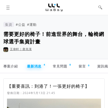
WaBay 挖貝 | 台灣最值得信賴的群眾
集資 / 群眾募資平台
集資
#公益
#運動
需要更好的椅子！前進世界的舞台，輪椅網
球選手集資計畫
王偉軒｜唐兆漢
專案導航欄
4
8
0
專案介紹
最新消息
常見問題
留言
資訊
最新消息
【重要喜訊：到港了！一張更好的椅子】
發佈日期：
2024年5月13日 21:45