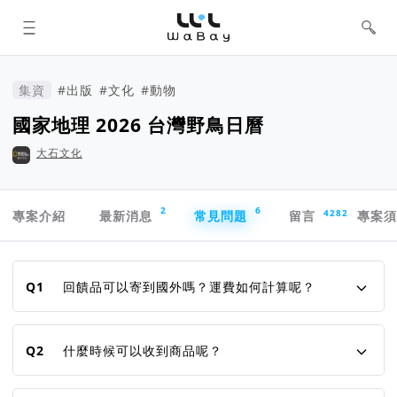
WaBay 挖貝 | 台灣最值得信賴的群眾
集資 / 群眾募資平台
集資
#出版
#文化
#動物
國家地理 2026 台灣野鳥日曆
大石文化
專案導航欄
2
6
4282
專案介紹
最新消息
常見問題
留言
專案
常見問題
Q1
回饋品可以寄到國外嗎？運費如何計算呢？
Q2
什麼時候可以收到商品呢？