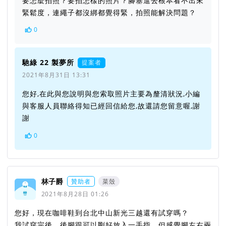
要怎麼拍照？要拍怎樣的照片？腳塞進去根本看不出來
緊鬆度，連繩子都沒綁都覺得緊，拍照能解決問題？
0
馳綠 22 製夢所
提案者
2021年8月31日 13:31
您好,在此與您說明與您索取照片主要為釐清狀況,小編
與客服人員聯絡得知已經回信給您,故還請您留意喔,謝
謝
0
林子爵
贊助者
菜殼
2021年8月28日 01:26
您好，現在咖啡鞋到台北中山新光三越還有試穿嗎？
我試穿完後，後腳跟可以剛好放入一手指，但感覺腳左右兩