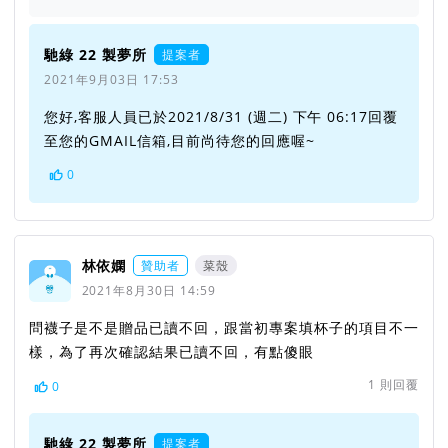
馳綠 22 製夢所
提案者
2021年9月03日 17:53
您好,客服人員已於2021/8/31 (週二) 下午 06:17回覆
至您的GMAIL信箱,目前尚待您的回應喔~
0
林依嫻
贊助者
菜殼
2021年8月30日 14:59
問襪子是不是贈品已讀不回，跟當初專案填杯子的項目不一
樣，為了再次確認結果已讀不回，有點傻眼
1
則回覆
0
馳綠 22 製夢所
提案者