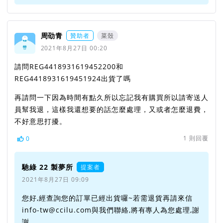
周劭青
贊助者
菜殼
2021年8月27日 00:20
請問REG4418931619452200和
REG4418931619451924出貨了嗎
再請問一下因為時間有點久所以忘記我有購買所以請寄送人
員幫我退，這樣我還想要的話怎麼處理，又或者怎麼退費，
不好意思打擾。
1
則回覆
0
馳綠 22 製夢所
提案者
2021年8月27日 09:09
您好,經查詢您的訂單已經出貨囉~若需退貨再請來信
info-tw@ccilu.com與我們聯絡,將有專人為您處理,謝
謝