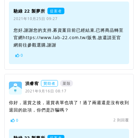
馳綠 22 製夢所
提案者
2021年10月25日 09:27
您好,謝謝您的支持,募資案目前已經結束,已將商品轉至
官網https://www.lab-22.com.tw/販售,故還請至官
網前往參觀選購,謝謝
0
洪睿宥
贊助者
菜殼
2021年9月16日 08:17
你好，退貨之後，退貨表單也填了！過了兩週還是沒有收到
退回的款項，你們是詐騙嗎？
2
則回覆
0
馳綠 22 製夢所
提案者