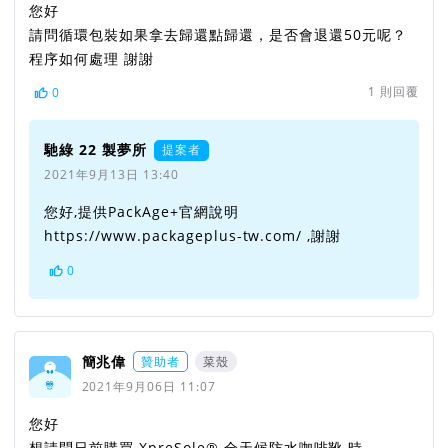
您好
請問循環包裝如果拿去歸還點歸還，是否會退還50元呢？
程序如何處理 謝謝
1
則回覆
0
馳綠 22 製夢所
提案者
2021年9月13日 13:40
您好,提供PackAge+官網說明
https://www.packageplus-tw.com/ ,謝謝
0
簡兆偉
贊助者
菜殼
2021年9月06日 11:07
您好
想請問日前購買 XpreSole® 全天候防水咖啡靴 時