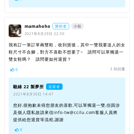
mamahoho
贊助者
小殼
2021年8月29日 22:50
我有訂一筆訂單兩雙鞋，收到貨後，其中一雙我要送人的女
鞋尺寸不合腳，對方不喜歡不想要了~ 請問可以單獨退一
雙女鞋嗎？ 請問要如何退貨？
3
則回覆
0
馳綠 22 製夢所
提案者
2021年8月30日 14:47
您好,很抱歉未得您朋友的喜歡,可以單獨退一雙,但因涉
及個人隱私故請來信info-tw@ccilu.com客服人員將
提供給您退貨等流程,謝謝
0