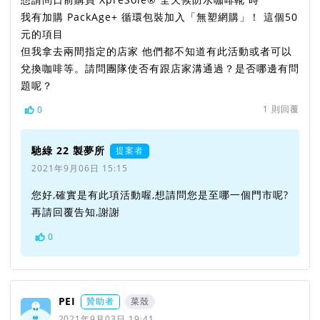
我有加購 PackAge+ 循環包裝加入「無塑網購」！ 這個50
元的項目
但我拿去兩間指定的店家 他們都不知道有此活動或者可以
兌換咖啡等。請問團隊使否有跟店家溝通過？是否哪邊有問
題呢？
1
則回覆
0
馳綠 22 製夢所
提案者
2021年9月06日 15:15
您好,確實是有此項活動喔,想請問您是至哪一個門市呢?
再請回覆告知,謝謝
0
PEI
贊助者
菜殼
2021年9月03日 19:41