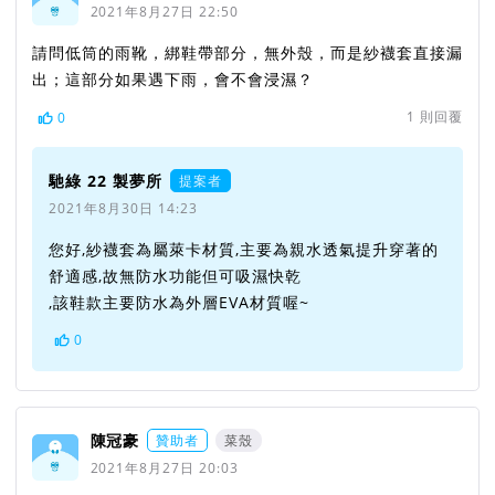
2021年8月27日 22:50
請問低筒的雨靴，綁鞋帶部分，無外殼，而是紗襪套直接漏
出；這部分如果遇下雨，會不會浸濕？
1
則回覆
0
馳綠 22 製夢所
提案者
2021年8月30日 14:23
您好,紗襪套為屬萊卡材質,主要為親水透氣提升穿著的
舒適感,故無防水功能但可吸濕快乾
,該鞋款主要防水為外層EVA材質喔~
0
陳冠豪
贊助者
菜殼
2021年8月27日 20:03