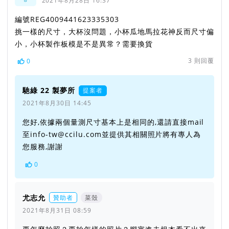
2021年8月28日 16:37
編號REG4009441623335303
挑一樣的尺寸，大杯沒問題，小杯瓜地馬拉花神反而尺寸偏
小，小杯製作板模是不是異常？需要換貨
3
則回覆
0
馳綠 22 製夢所
提案者
2021年8月30日 14:45
您好,依據兩個量測尺寸基本上是相同的,還請直接mail
至info-tw@ccilu.com並提供其相關照片將有專人為
您服務,謝謝
0
尤志允
贊助者
菜殼
2021年8月31日 08:59