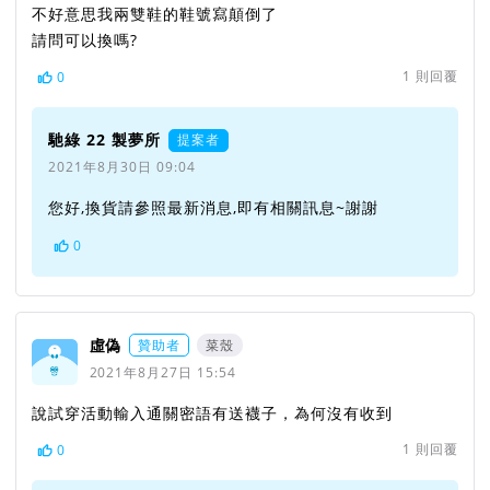
不好意思我兩雙鞋的鞋號寫顛倒了
請問可以換嗎?
1
則回覆
0
馳綠 22 製夢所
提案者
2021年8月30日 09:04
您好,換貨請參照最新消息,即有相關訊息~謝謝
0
虛偽
贊助者
菜殼
2021年8月27日 15:54
說試穿活動輸入通關密語有送襪子，為何沒有收到
1
則回覆
0