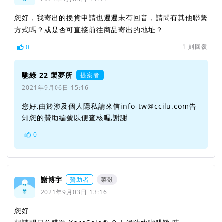
您好，我寄出的換貨申請也遲遲未有回音，請問有其他聯繫
方式嗎？或是否可直接前往商品寄出的地址？
1
則回覆
0
馳綠 22 製夢所
提案者
2021年9月06日 15:16
您好,由於涉及個人隱私請來信info-tw@ccilu.com告
知您的贊助編號以便查核喔,謝謝
0
謝博宇
贊助者
菜殼
2021年9月03日 13:16
您好