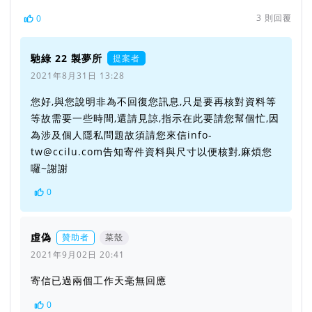
3
則回覆
0
馳綠 22 製夢所
提案者
2021年8月31日 13:28
您好,與您說明非為不回復您訊息,只是要再核對資料等
等故需要一些時間,還請見諒,指示在此要請您幫個忙,因
為涉及個人隱私問題故須請您來信info-
tw@ccilu.com告知寄件資料與尺寸以便核對,麻煩您
囉~謝謝
0
虛偽
贊助者
菜殼
2021年9月02日 20:41
寄信已過兩個工作天毫無回應
0