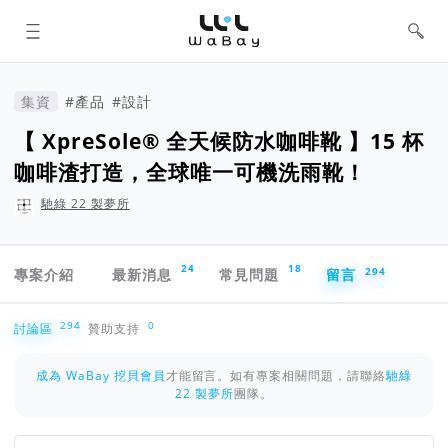
WaBay 挖貝 | 台灣最值得信賴的群眾
集資 / 群眾募資平台
集資
#產品
#設計
【 XpreSole® 全天候防水咖啡靴 】15 杯
咖啡渣打造，全球唯一可機洗雨靴！
馳綠 22 製夢所
專案導航欄
24
18
294
專案介紹
最新消息
常見問題
留言
討論區
294
0
討論區
贊助支持
成為 WaBay 挖貝會員
才能留言。如有專案相關問題，請聯絡
馳綠
22 製夢所
團隊。