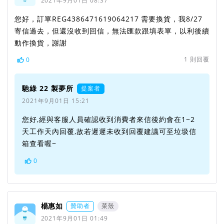
2021年9月01日 08:37
您好，訂單REG4386471619064217 需要換貨，我8/27
寄信過去，但還沒收到回信，無法匯款跟填表單，以利後續
動作換貨，謝謝
1
則回覆
0
馳綠 22 製夢所
提案者
2021年9月01日 15:21
您好,經與客服人員確認收到消費者來信後約會在1~2
天工作天內回覆,故若遲遲未收到回覆建議可至垃圾信
箱查看喔~
0
楊惠如
贊助者
菜殼
2021年9月01日 01:49