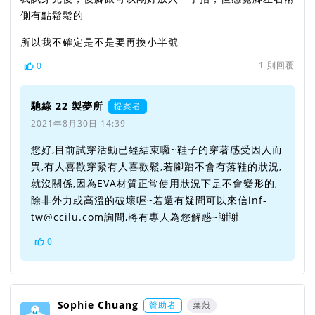
側有點鬆鬆的
所以我不確定是不是要再換小半號
1
則回覆
0
馳綠 22 製夢所
提案者
2021年8月30日 14:39
您好,目前試穿活動已經結束囉~鞋子的穿著感受因人而
異,有人喜歡穿緊有人喜歡鬆,若腳踏不會有落鞋的狀況,
就沒關係,因為EVA材質正常使用狀況下是不會變形的,
除非外力或高溫的破壞喔~若還有疑問可以來信inf-
tw@ccilu.com詢問,將有專人為您解惑~謝謝
0
Sophie Chuang
贊助者
菜殼