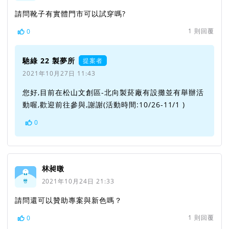
請問靴子有實體門市可以試穿嗎?
1
則回覆
0
馳綠 22 製夢所
提案者
2021年10月27日 11:43
您好,目前在松山文創區-北向製菸廠有設攤並有舉辦活
動喔,歡迎前往參與,謝謝(活動時間:10/26-11/1 )
0
林昶暾
2021年10月24日 21:33
請問還可以贊助專案與新色嗎？
1
則回覆
0