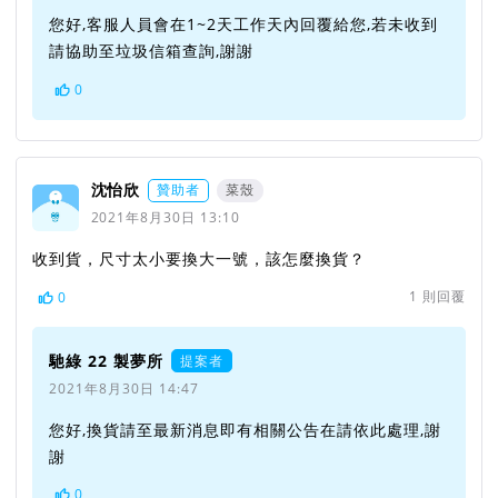
您好,客服人員會在1~2天工作天內回覆給您,若未收到
請協助至垃圾信箱查詢,謝謝
0
沈怡欣
贊助者
菜殼
2021年8月30日 13:10
收到貨，尺寸太小要換大一號，該怎麼換貨？
1
則回覆
0
馳綠 22 製夢所
提案者
2021年8月30日 14:47
您好,換貨請至最新消息即有相關公告在請依此處理,謝
謝
0