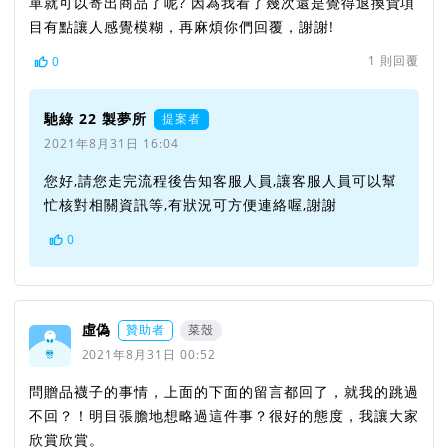
單就可以寄出商品了呢? 因為我看了幾次還是覺得退換貨項
目有點讓人感覺模糊，再麻煩你們回覆，謝謝!
1
則回覆
0
馳綠 22 製夢所
提案者
2021年8月31日 16:04
您好,請您走完流程後告知客服人員,讓客服人員可以幫
忙核對相關資訊等,有狀況可方便連絡喔,謝謝
0
虛偽
贊助者
菜殼
2021年8月31日 00:52
問贈品襪子的事情，上面的下面的留言都回了，就我的跳過
不回？！明目張膽地想略過這件事？很好的態度，我讓大家
欣賞欣賞。