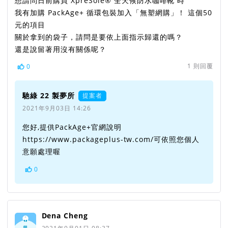
想請問日前購買 XpreSole® 全天候防水咖啡靴 時
我有加購 PackAge+ 循環包裝加入「無塑網購」！ 這個50
元的項目
關於拿到的袋子，請問是要依上面指示歸還的嗎？
還是說留著用沒有關係呢？
1
則回覆
0
馳綠 22 製夢所
提案者
2021年9月03日 14:26
您好,提供PackAge+官網說明
https://www.packageplus-tw.com/可依照您個人
意願處理喔
0
Dena Cheng