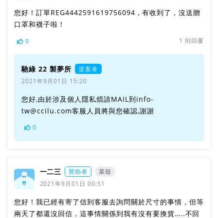
您好！訂單REG4442591619756094，有收到了，沒送贈
口罩和襪子啦！
1
則回覆
0
馳綠 22 製夢所
提案者
2021年9月01日 15:20
您好,由於涉及個人隱私煩請MAIL到info-
tw@ccilu.com客服人員將與您確認,謝謝
0
一二三
贊助者
菜殼
2021年9月01日 00:51
您好！我已經有寄了信到客服去詢問關於尺寸的事情，但等
兩天了都還沒回信，這事情關係到我有沒有要換貨…..不回