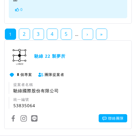
0
2
3
4
5
›
»
1
…
馳綠 22 製夢所
8
個專案
團隊提案者
提案者名稱
馳綠國際股份有限公司
統一編號
53835064
聯絡團隊