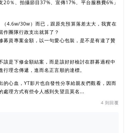
20％、拍攝節目37%、宣傳17%、平台服務費6%」
 （4.6w/30w）而已，跟原先預算落差太大，我實在
當作團隊行政支出就算了？
修募資專案金額，以一句愛心包裝，是不是有違了贊
不該是下修金額結案，而是該好好檢討在群募過程中
進行理念傳遞，進而名正言順的達標。
出的心血，YT影片也自發性分享給親友們觀看，因而
處理方式有些令人感到失望且莫名...
4
則回覆