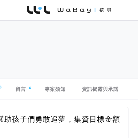
WaBay 挖貝 | 台灣最值得信賴的群眾集資 / 
8
留言
4
專案須知
資訊揭露與承諾
幫助孩子們勇敢追夢，集資目標金額