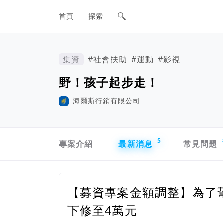
網站主要導航欄
首頁
探索
集資
#社會扶助
#運動
#影視
野！孩子起步走！
海爾斯行銷有限公司
專案導航欄
5
專案介紹
最新消息
常見問題
【募資專案金額調整】為了
下修至4萬元