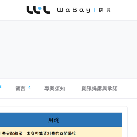
WaBay 挖貝 | 台灣最值得信賴的群眾集資 / 
8
留言
4
專案須知
資訊揭露與承諾