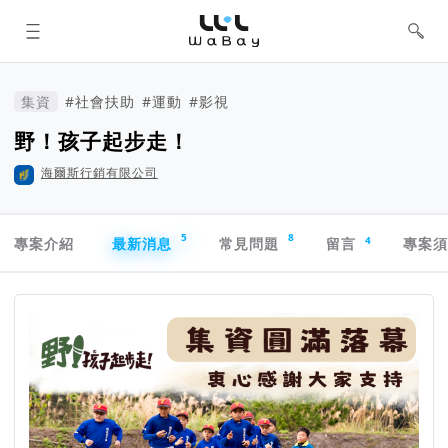
WaBay 挖貝 | 台灣最值得信賴的群眾
集資 / 群眾募資平台
集資
#社會扶助
#運動
#影視
野！孩子起步走！
海爾斯行銷有限公司
專案導航欄
5
8
4
專案介紹
最新消息
常見問題
留言
專案