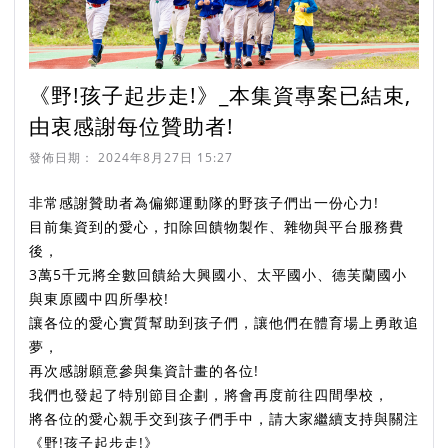
《野!孩子起步走!》_本集資專案已結束,
由衷感謝每位贊助者!
發佈日期：
2024年8月27日 15:27
非常感謝贊助者為偏鄉運動隊的野孩子們出一份心力!
目前集資到的愛心，扣除回饋物製作、雜物與平台服務費
後，
3萬5千元將全數回饋給大興國小、太平國小、德芙蘭國小
與東原國中四所學校!
讓各位的愛心實質幫助到孩子們，讓他們在體育場上勇敢追
夢，
再次感謝願意參與集資計畫的各位!
我們也發起了特別節目企劃，將會再度前往四間學校，
將各位的愛心親手交到孩子們手中，請大家繼續支持與關注
《野!孩子起步走!》