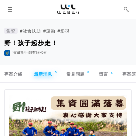
WaBay 挖貝 | 台灣最值得信賴的群眾
集資 / 群眾募資平台
集資
#社會扶助
#運動
#影視
野！孩子起步走！
海爾斯行銷有限公司
專案導航欄
5
8
4
專案介紹
最新消息
常見問題
留言
專案