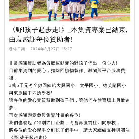
《野!孩子起步走!》_本集資專案已結束,
由衷感謝每位贊助者!
發佈日期：
2024年8月27日 15:27
非常感謝贊助者為偏鄉運動隊的野孩子們出一份心力!
目前集資到的愛心，扣除回饋物製作、雜物與平台服務費
後，
3萬5千元將全數回饋給大興國小、太平國小、德芙蘭國小
與東原國中四所學校!
讓各位的愛心實質幫助到孩子們，讓他們在體育場上勇敢追
夢，
再次感謝願意參與集資計畫的各位!
我們也發起了特別節目企劃，將會再度前往四間學校，
將各位的愛心親手交到孩子們手中，請大家繼續支持與關注
《野!孩子起步走!》