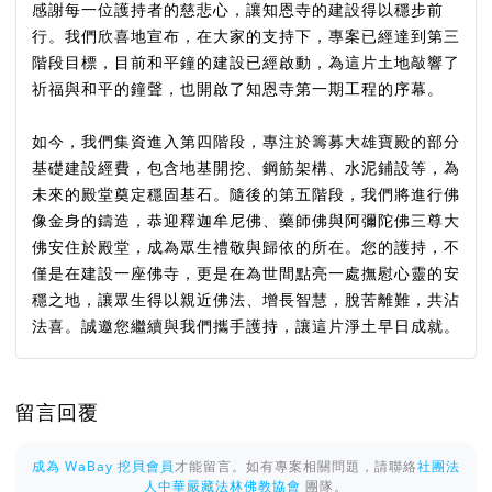
感謝每一位護持者的慈悲心，讓知恩寺的建設得以穩步前
行。我們欣喜地宣布，在大家的支持下，專案已經達到第三
階段目標，目前和平鐘的建設已經啟動，為這片土地敲響了
祈福與和平的鐘聲，也開啟了知恩寺第一期工程的序幕。
如今，我們集資進入第四階段，專注於籌募大雄寶殿的部分
基礎建設經費，包含地基開挖、鋼筋架構、水泥鋪設等，為
未來的殿堂奠定穩固基石。隨後的第五階段，我們將進行佛
像金身的鑄造，恭迎釋迦牟尼佛、藥師佛與阿彌陀佛三尊大
佛安住於殿堂，成為眾生禮敬與歸依的所在。您的護持，不
僅是在建設一座佛寺，更是在為世間點亮一處撫慰心靈的安
穩之地，讓眾生得以親近佛法、增長智慧，脫苦離難，共沾
法喜。誠邀您繼續與我們攜手護持，讓這片淨土早日成就。
留言回覆
成為 WaBay 挖貝會員
才能留言。如有專案相關問題，請聯絡
社團法
人中華嚴藏法林佛教協會
團隊。