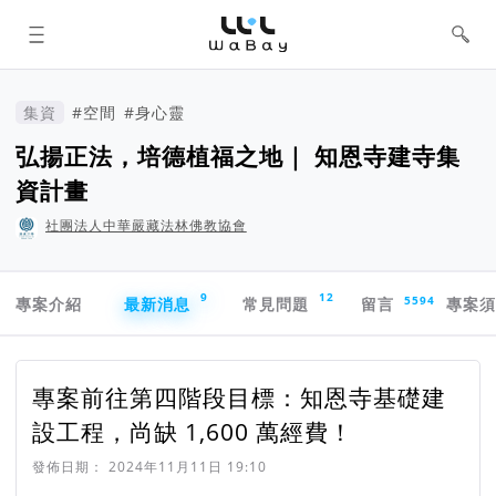
WaBay 挖貝 | 台灣最值得信賴的群眾
集資 / 群眾募資平台
集資
#空間
#身心靈
弘揚正法，培德植福之地｜ 知恩寺建寺集
資計畫
社團法人中華嚴藏法林佛教協會
專案導航欄
9
12
5594
專案介紹
最新消息
常見問題
留言
專案
專案前往第四階段目標：知恩寺基礎建
設工程，尚缺 1,600 萬經費！
發佈日期：
2024年11月11日 19:10