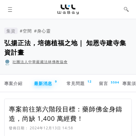
WaBay 挖貝 | 台灣最值得信賴的群眾
集資 / 群眾募資平台
集資
#空間
#身心靈
弘揚正法，培德植福之地｜ 知恩寺建寺集
資計畫
社團法人中華嚴藏法林佛教協會
專案導航欄
9
12
5594
專案介紹
最新消息
常見問題
留言
專案
專案前往第六階段目標：藥師佛金身鑄
造，尚缺 1,400 萬經費！
發佈日期：
2024年12月13日 14:58