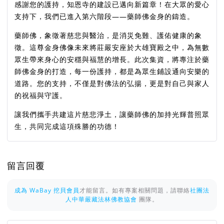
感謝您的護持，知恩寺的建設已邁向新篇章！在大眾的愛心
支持下，我們已進入第六階段——藥師佛金身的鑄造。
藥師佛，象徵著慈悲與醫治，是消災免難、護佑健康的象
徵。這尊金身佛像未來將莊嚴安座於大雄寶殿之中，為無數
眾生帶來身心的安穩與福慧的增長。此次集資，將專注於藥
師佛金身的打造，每一份護持，都是為眾生鋪設通向安樂的
道路。您的支持，不僅是對佛法的弘揚，更是對自己與家人
的祝福與守護。
讓我們攜手共建這片慈悲淨土，讓藥師佛的加持光輝普照眾
生，共同完成這項殊勝的功德！
留言回覆
成為 WaBay 挖貝會員
才能留言。如有專案相關問題，請聯絡
社團法
人中華嚴藏法林佛教協會
團隊。