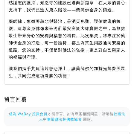
感謝您的護持，知恩寺的建設已邁向新篇章！在大眾的愛心
支持下，我們已進入第六階段——藥師佛金身的鑄造。
藥師佛，象徵著慈悲與醫治，是消災免難、護佑健康的象
徵。這尊金身佛像未來將莊嚴安座於大雄寶殿之中，為無數
眾生帶來身心的安穩與福慧的增長。此次集資，將專注於藥
師佛金身的打造，每一份護持，都是為眾生鋪設通向安樂的
道路。您的支持，不僅是對佛法的弘揚，更是對自己與家人
的祝福與守護。
讓我們攜手共建這片慈悲淨土，讓藥師佛的加持光輝普照眾
生，共同完成這項殊勝的功德！
留言回覆
成為 WaBay 挖貝會員
才能留言。如有專案相關問題，請聯絡
社團法
人中華嚴藏法林佛教協會
團隊。