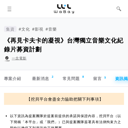
WaBay 挖貝 | 台灣最值得信賴的群眾
集資 / 群眾募資平台
集資
#文化
#影視
#音樂
《再見卡夫卡的凝視》台灣獨立音樂文化紀
錄片募資計劃
一念電影
專案導航欄
2
8
5
專案介紹
最新消息
常見問題
留言
資訊
資訊揭露與承諾
【挖貝平台會盡全力協助把關下列事項】
以下資訊為提案團隊於提案前提供的承諾與保證內容，挖貝平台（以
下簡稱「本平台」或「我們」）已與提案團隊簽署具有法律拘束力之
契約以擔保下列資訊均正確屬實。