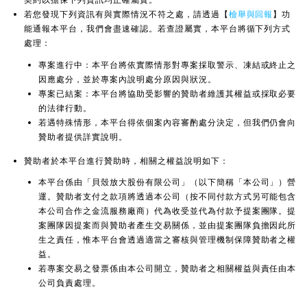
若您發現下列資訊有與實際情況不符之處，請透過【
檢舉與回報
】功
能通報本平台，我們會盡速確認。若查證屬實，本平台將循下列方式
處理：
專案進行中：本平台將依實際情形對專案採取警示、凍結或終止之
因應處分，並於專案內說明處分原因與狀況。
專案已結案：本平台將協助受影響的贊助者維護其權益或採取必要
的法律行動。
若遇特殊情形，本平台得依個案內容審酌處分決定，但我們仍會向
贊助者提供詳實說明。
贊助者於本平台進行贊助時，相關之權益說明如下：
本平台係由「貝殼放大股份有限公司」（以下簡稱「本公司」）營
運。贊助者支付之款項將透過本公司（按不同付款方式另可能包含
本公司合作之金流服務廠商）代為收受並代為付款予提案團隊。提
案團隊因提案而與贊助者產生交易關係，並由提案團隊負擔因此所
生之責任，惟本平台會透過適當之審核與管理機制保障贊助者之權
益。
若專案交易之發票係由本公司開立，贊助者之相關權益與責任由本
公司負責處理。