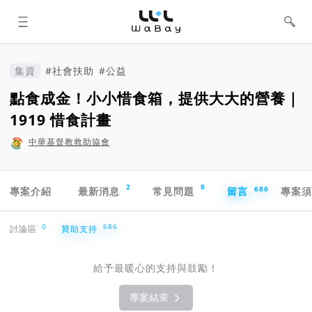
WaBay 挖貝 | 台灣最值得信賴的群眾
集資 / 群眾募資平台
集資
#社會扶助
#公益
點食成金！小小惜食箱，提供大大的營養｜
1919 惜食計畫
中華基督教救助協會
專案導航欄
2
8
686
專案介紹
最新消息
常見問題
留言
專案
贊助支持
0
686
討論區
贊助支持
給予最暖心的支持與鼓勵！
專案結束