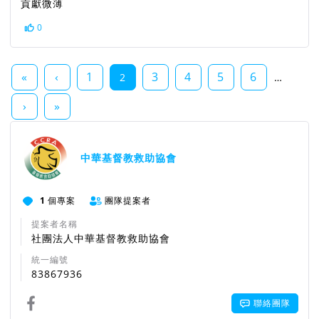
貢獻微薄
0
«
‹
1
3
4
5
6
2
…
›
»
中華基督教救助協會
1
個專案
團隊提案者
提案者名稱
社團法人中華基督教救助協會
統一編號
83867936
聯絡團隊