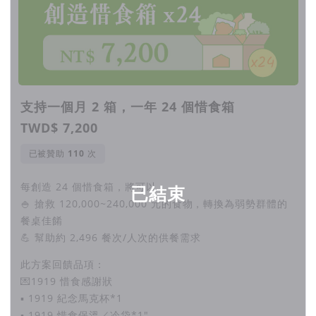
支持一個月 2 箱，一年 24 個惜食箱
TWD$ 7,200
已被贊助
次
每創造 24 個惜食箱，將可以：
已結束
🍚 搶救 120,000~240,000 元的食物，轉換為弱勢群體的
餐桌佳餚
💪 幫助約 2,496 餐次/人次的供餐需求
此方案回饋品項：
💌1919 惜食感謝狀
▪︎ 1919 紀念馬克杯*1
▪︎ 1919 惜食保溫／冷袋*1"