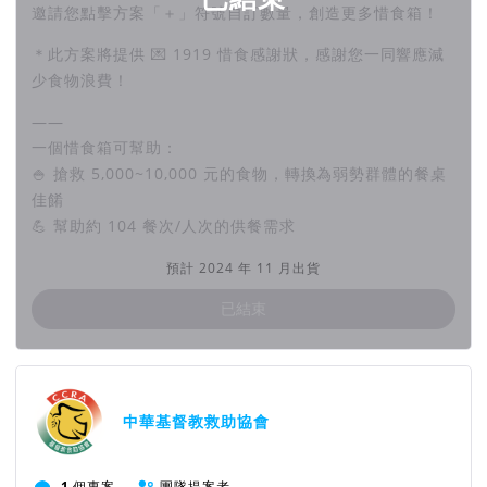
邀請您點擊方案「＋」符號自訂數量，創造更多惜食箱！
＊此方案將提供 💌 1919 惜食感謝狀，感謝您一同響應減
少食物浪費！
——
一個惜食箱可幫助：
🍚 搶救 5,000~10,000 元的食物，轉換為弱勢群體的餐桌
佳餚
💪 幫助約 104 餐次/人次的供餐需求
預計 2024 年 11 月出貨
已結束
團隊資訊
中華基督教救助協會
1
個專案
團隊提案者