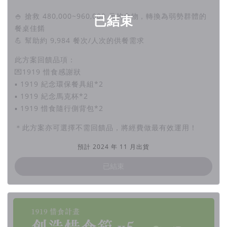
🍚 搶救 480,000~960,000 元的食物，轉換為弱勢群體的
已結束
餐桌佳餚
💪 幫助約 9,984 餐次/人次的供餐需求
此方案回饋品項：
💌1919 惜食感謝狀
▪︎ 1919 紀念環保餐具組*2
▪︎ 1919 紀念馬克杯*2
▪︎ 1919 惜食隨行側背包*2
＊此方案亦可選擇不需回饋品，將經費做最有效運用！
預計 2024 年 11 月出貨
已結束