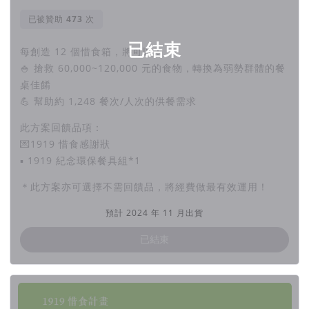
已被贊助
次
已結束
每創造 12 個惜食箱，將可以：
🍚 搶救 60,000~120,000 元的食物，轉換為弱勢群體的餐
桌佳餚
💪 幫助約 1,248 餐次/人次的供餐需求
此方案回饋品項：
💌1919 惜食感謝狀
▪︎ 1919 紀念環保餐具組*1
＊此方案亦可選擇不需回饋品，將經費做最有效運用！
預計 2024 年 11 月出貨
已結束