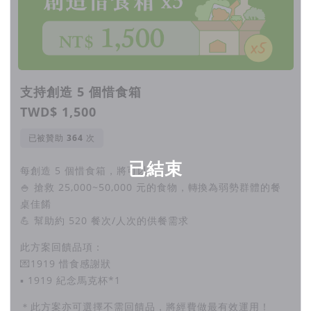
支持創造 5 個惜食箱
TWD$ 1,500
已被贊助
次
已結束
每創造 5 個惜食箱，將可以：
🍚 搶救 25,000~50,000 元的食物，轉換為弱勢群體的餐
桌佳餚
💪 幫助約 520 餐次/人次的供餐需求
此方案回饋品項：
💌1919 惜食感謝狀
▪︎ 1919 紀念馬克杯*1
＊此方案亦可選擇不需回饋品，將經費做最有效運用！