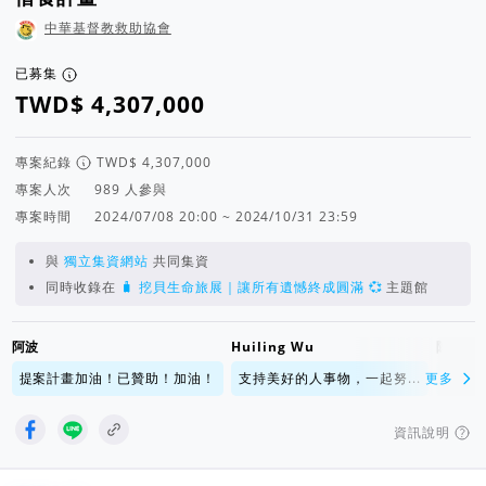
中華基督教救助協會
已募集
專案紀錄
專案人次
人參與
專案時間
2024/07/08 20:00 ~ 2024/10/31 23:59
與
獨立集資網站
共同集資
同時收錄在
🧳 挖貝生命旅展｜讓所有遺憾終成圓滿 💞
主題館
阿波
Huiling Wu
陳旻郁
提案計畫加油！已贊助！加油！
支持美好的人事物，一起努...
更多
好計畫
資訊說明
專案導航欄