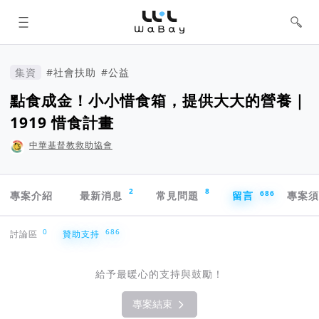
WaBay 挖貝 | 台灣最值得信賴的群眾
集資 / 群眾募資平台
集資
#社會扶助
#公益
點食成金！小小惜食箱，提供大大的營養｜
1919 惜食計畫
中華基督教救助協會
專案導航欄
2
8
686
專案介紹
最新消息
常見問題
留言
專案
贊助支持
0
686
討論區
贊助支持
給予最暖心的支持與鼓勵！
專案結束