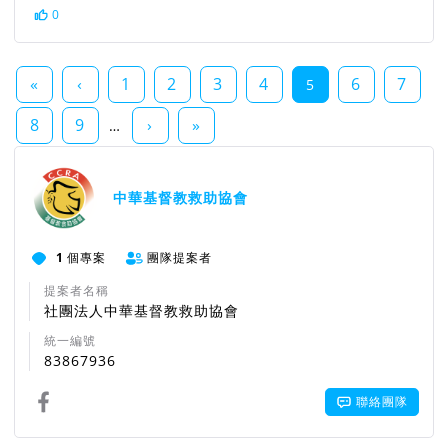
0
«
‹
1
2
3
4
6
7
5
8
9
›
»
…
中華基督教救助協會
1
個專案
團隊提案者
提案者名稱
社團法人中華基督教救助協會
統一編號
83867936
聯絡團隊