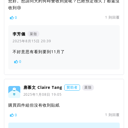
您好。想請問大約何時會收到貨呢？已經預定很久了都還沒
收到😢
1
則回覆
0
李芳儀
菜殼
2025年8月15日 20:39
不好意思有看到要到11月了
0
唐慕文 Claire Tang
贊助者
菜殼
2025年1月08日 19:05
購買四件組但沒有收到貼紙
1
則回覆
0