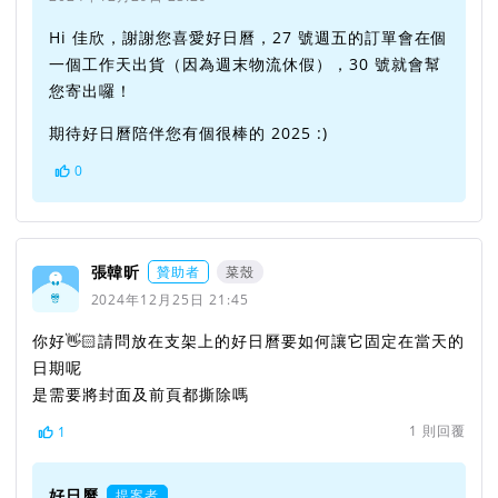
Hi 佳欣，謝謝您喜愛好日曆，27 號週五的訂單會在個
一個工作天出貨（因為週末物流休假），30 號就會幫
您寄出囉！
期待好日曆陪伴您有個很棒的 2025 :)
0
張韓昕
贊助者
菜殼
2024年12月25日 21:45
你好👋🏻請問放在支架上的好日曆要如何讓它固定在當天的
日期呢
是需要將封面及前頁都撕除嗎
1
則回覆
1
好日曆
提案者