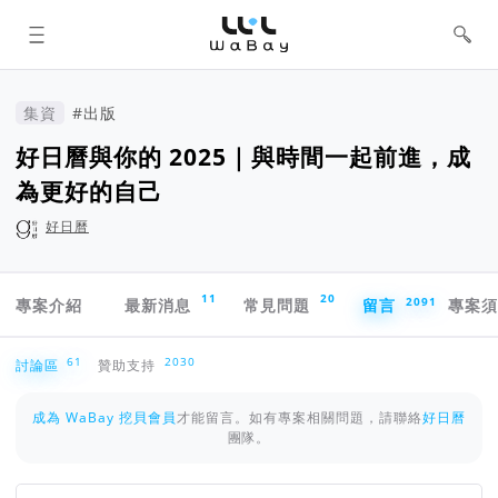
WaBay 挖貝 | 台灣最值得信賴的群眾
集資 / 群眾募資平台
集資
#出版
好日曆與你的 2025｜與時間一起前進，成
為更好的自己
好日曆
專案導航欄
11
20
2091
專案介紹
最新消息
常見問題
留言
專案
討論區
61
2030
討論區
贊助支持
成為 WaBay 挖貝會員
才能留言。如有專案相關問題，請聯絡
好日曆
團隊。