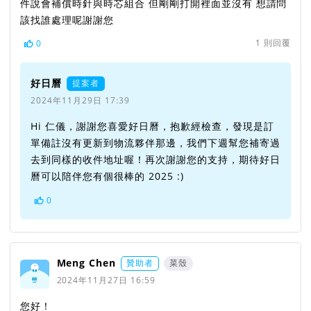
件說會補償時針與時芯組合 但剛剛打開裡面並沒有 想請問
該找誰處理呢謝謝您
1
則回覆
0
好日曆
提案者
2024年11月29日 17:39
Hi 仁儀，謝謝您喜愛好日曆，抱歉經檢查，發現是訂
單備註沒有更新到物流夥伴那邊，我們下週幫您補寄過
去到同樣的收件地址喔！再次謝謝您的支持，期待好日
曆可以陪伴您有個很棒的 2025 :)
0
Meng Chen
贊助者
菜殼
2024年11月27日 16:59
您好！