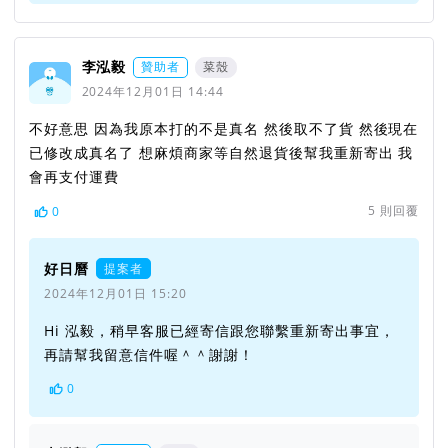
李泓毅
贊助者
菜殼
2024年12月01日 14:44
不好意思 因為我原本打的不是真名 然後取不了貨 然後現在
已修改成真名了 想麻煩商家等自然退貨後幫我重新寄出 我
會再支付運費
5
則回覆
0
好日曆
提案者
2024年12月01日 15:20
Hi 泓毅，稍早客服已經寄信跟您聯繫重新寄出事宜，
再請幫我留意信件喔＾＾謝謝！
0