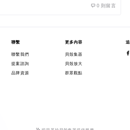
0 則留言
聯繫
更多內容
追
聯繫我們
貝殼集器
提案諮詢
貝殼放大
品牌資源
群眾觀點
挖貝基於貝殼集器提供服務