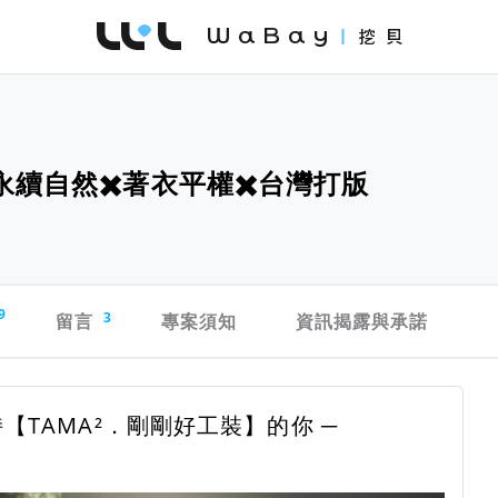
WaBay 挖貝 | 台灣最值得信賴的群眾集資 / 
永續自然✖️著衣平權✖️台灣打版
9
留言
3
專案須知
資訊揭露與承諾
【TAMA²．剛剛好工裝】的你 ─