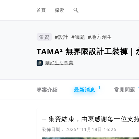
網站主要導航欄
首頁
探索
集資
#設計
#議題
#地方創生
TAMA² 無界限設計工裝褲｜
剛好生活事業
專案導航欄
1
專案介紹
最新消息
常見問題
最新消息
─ 集資結束，由衷感謝每一位支持
發佈日期：
2025年11月18日 16:25