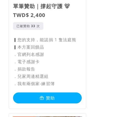
單筆贊助｜撐起守護 🐻
TWD$ 2,400
已被贊助
次
▍您的支持，能認捐 1 隻法庭熊
▍本方案回饋品
．官網列名感謝
．電子感謝卡
．捐款報告
．兒家周邊精選組
．我有兩個家-練習簿
贊助