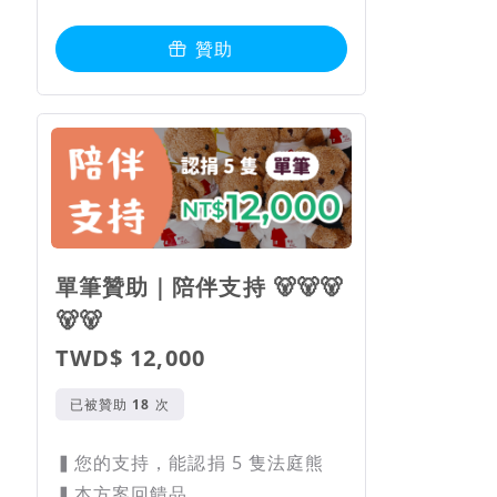
贊助
單筆贊助｜陪伴支持 🐻🐻🐻
🐻🐻
TWD$ 12,000
已被贊助
次
▍您的支持，能認捐 5 隻法庭熊
▍本方案回饋品