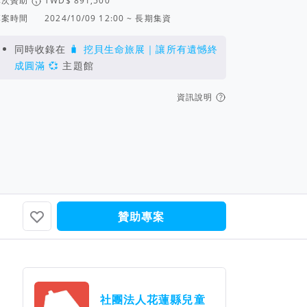
單次贊助
專案時間
2024/10/09 12:00 ~ 長期集資
同時收錄在
🧳 挖貝生命旅展｜讓所有遺憾終
成圓滿 💞
主題館
資訊說明
黃詩容
了，你...
支持美好的人事物，一起努...
贊助專案
團隊資訊
社團法人花蓮縣兒童