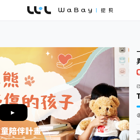
WaBay 挖貝 | 台灣最值得信賴的群眾集資 / 
集
►