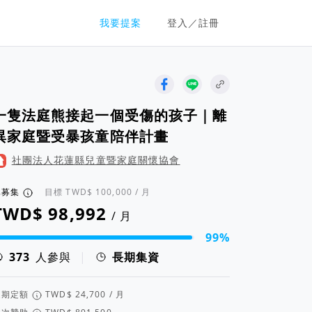
群眾募資平台
我要提案
登入／註冊
一隻法庭熊接起一個受傷的孩子｜離
異家庭暨受暴孩童陪伴計畫
社團法人花蓮縣兒童暨家庭關懷協會
已募集
目標
/ 月
/ 月
99%
資進度 99%
人參與
|
長期集資
定期定額
/ 月