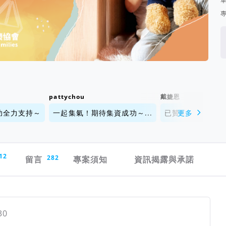
pattychou
戴婕恩
功全力支持～
一起集氣！期待集資成功～...
已贊助！加油！辛苦
更多
12
留言
282
專案須知
資訊揭露與承諾
30