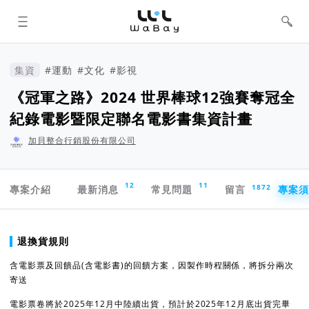
WaBay 挖貝 | 台灣最值得信賴的群眾
集資 / 群眾募資平台
集資
#運動
#文化
#影視
《冠軍之路》2024 世界棒球12強賽奪冠全
紀錄電影暨限定聯名電影書集資計畫
加貝整合行銷股份有限公司
專案導航欄
12
11
1872
專案介紹
最新消息
常見問題
留言
專案
專案須知
退換貨規則
含電影票及回饋品(含電影書)的回饋方案，因製作時程關係，將拆分兩次
寄送
電影票卷將於2025年12月中陸續出貨，預計於2025年12月底出貨完畢