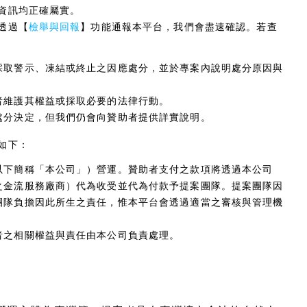
資訊均正確屬實。
透過【
檢舉與回報
】功能通報本平台，我們會盡速確認。若查
採取警示、凍結或終止之因應處分，並於專案內說明處分原因與
者維護其權益或採取必要的法律行動。
處分決定，但我們仍會向贊助者提供詳實說明。
如下：
以下簡稱「本公司」）營運。贊助者支付之款項將透過本公司
之金流服務廠商）代為收受並代為付款予提案團隊。提案團隊因
團隊負擔因此所生之責任，惟本平台會透過適當之審核與管理機
者之相關權益與責任由本公司負責處理。