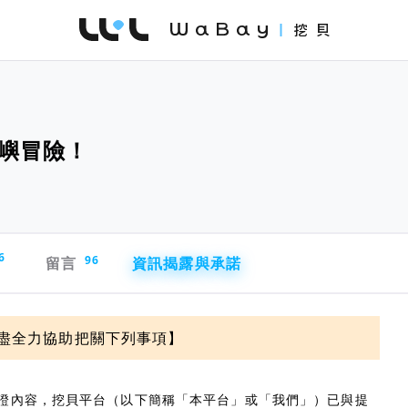
WaBay 挖貝 | 台灣最值得信賴的群眾集資 / 
嶼冒險！
6
留言
96
資訊揭露與承諾
盡全力協助把關下列事項】
證內容，挖貝平台（以下簡稱「本平台」或「我們」）已與提