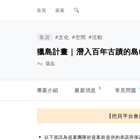
網站主要導航欄
首頁
探索
集資
#文化
#空間
#活動
獵島計畫｜潛入百年古蹟的島
孩在
專案導航欄
5
專案介紹
最新消息
常見問題
資訊揭露與承諾
【挖貝平台會
以下資訊為提案團隊於提案前提供的承諾與保