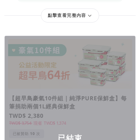
點擊查看完整內容
回饋項目
【超早鳥豪氣10件組｜純淨PURE保鮮盒】每
筆捐助兩個1L經典保鮮盒
TWD$ 2,380
TWD$ 3,754
現省
TWD$
1,374
已被贊助
次
已結束