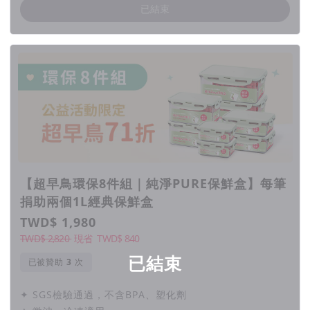
已結束
【超早鳥環保8件組｜純淨PURE保鮮盒】每筆
捐助兩個1L經典保鮮盒
TWD$ 1,980
TWD$ 2,820
現省
TWD$
840
已結束
已被贊助
次
✦ SGS檢驗通過，不含BPA、塑化劑