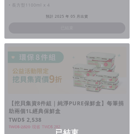
• 長方型1100ml x 4
預計 2025 年 05 月出貨
已結束
【挖貝集資8件組｜純淨PURE保鮮盒】每筆捐
助兩個1L經典保鮮盒
TWD$ 2,538
TWD$ 2,820
現省
TWD$
282
已結束