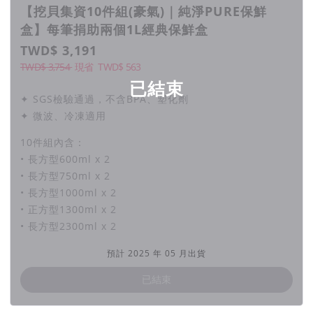
【挖貝集資10件組(豪氣)｜純淨PURE保鮮
盒】每筆捐助兩個1L經典保鮮盒
TWD$ 3,191
TWD$ 3,754
現省
TWD$
563
已結束
✦ SGS檢驗通過，不含BPA、塑化劑
✦ 微波、冷凍適用
10件組內含：
• 長方型600ml x 2
• 長方型750ml x 2
• 長方型1000ml x 2
• 正方型1300ml x 2
• 長方型2300ml x 2
預計 2025 年 05 月出貨
已結束