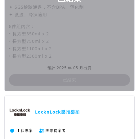
✦ SGS檢驗通過，不含BPA、塑化劑
✦ 微波、冷凍適用
8件組內含：
• 長方型350ml x 2
• 長方型750ml x 2
• 長方型1100ml x 2
• 長方型2300ml x 2
預計 2025 年 05 月出貨
已結束
團隊資訊
LocknLock樂扣樂扣
1
個專案
團隊提案者