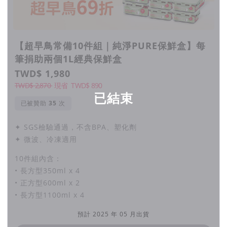
【超早鳥常備10件組｜純淨PURE保鮮盒】每
筆捐助兩個1L經典保鮮盒
TWD$ 1,980
TWD$ 2,870
現省
TWD$
890
已結束
已被贊助
次
✦ SGS檢驗通過，不含BPA、塑化劑
✦ 微波、冷凍適用
10件組內含：
• 長方型350ml x 4
• 正方型600ml x 2
• 長方型1100ml x 4
預計 2025 年 05 月出貨