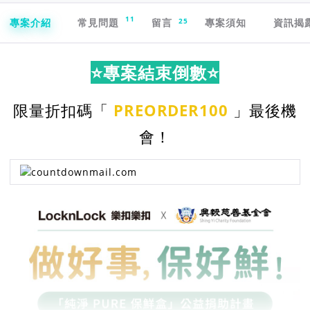
專案導航欄
11
25
專案介紹
常見問題
留言
專案須知
資訊揭
⭐專案結束倒數⭐
限量折扣碼「
PREORDER100
」最後機
會！