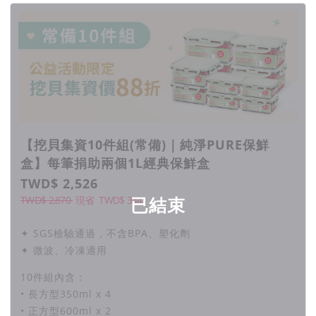
【挖貝集資10件組(常備)｜純淨PURE保鮮
盒】每筆捐助兩個1L經典保鮮盒
TWD$ 2,526
已結束
TWD$ 2,870
現省
TWD$
344
✦ SGS檢驗通過，不含BPA、塑化劑
✦ 微波、冷凍適用
10件組內含：
• 長方型350ml x 4
• 正方型600ml x 2