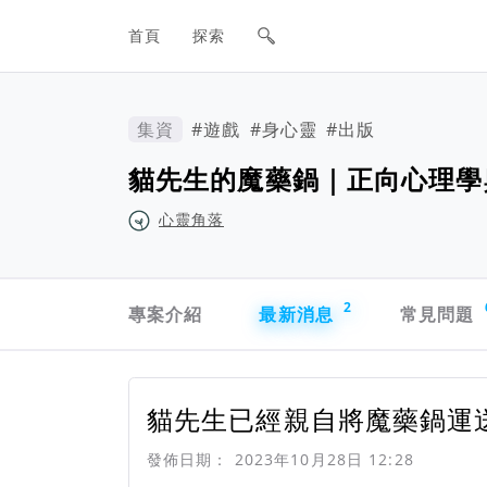
網站主要導航欄
首頁
探索
集資
#遊戲
#身心靈
#出版
貓先生的魔藥鍋｜正向心理學
心靈角落
專案導航欄
2
專案介紹
最新消息
常見問題
貓先生已經親自將魔藥鍋運
發佈日期：
2023年10月28日 12:28