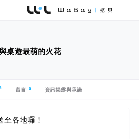
WaBay 挖貝 | 台灣最值得信賴的群眾集資 / 
與桌遊最萌的火花
6
留言
0
資訊揭露與承諾
送至各地囉！