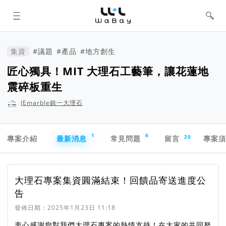
WaBay 挖貝 | 台灣最值得信賴的群眾
集資 / 群眾募資平台
集資
#議題
#產品
#地方創生
匠心獨具！MIT 大理石工藝筆，讓花蓮地
震碎板重生
JEmarble鎮一大理石
專案導航欄
1
6
20
專案介紹
最新消息
常見問題
留言
專案
最新消息
大理石專案集資圓滿結束！回饋品寄送進度公
告
發佈日期：
2025年1月23日 11:18
衷心感謝您對我們大理石專案的熱情支持！在大家的共同努