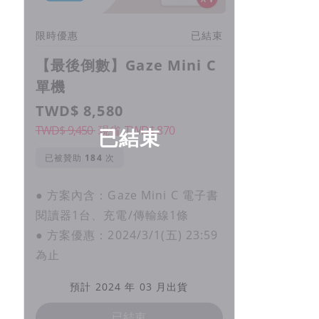
限時優惠
已結束
【最後倒數】Gaze Mini C
單機
TWD$ 8,580
TWD$ 9,450
現省
TWD$
870
已結束
已被贊助
次
● 方案內含：Gaze Mini C 電子書
閱讀器1台、充電/傳輸線1條
● 方案優惠：2024/3/1(五) 23:59
為止
預計 2024 年 03 月出貨
已結束