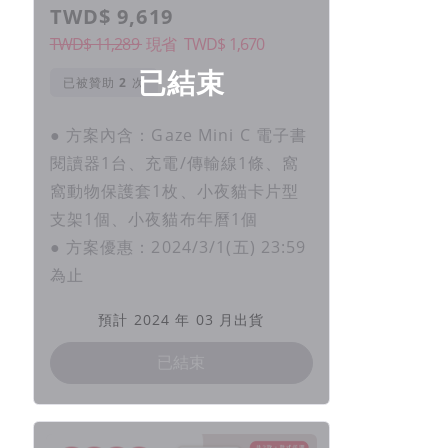
TWD$ 9,619
TWD$ 11,289
現省
TWD$
1,670
已結束
已被贊助
次
● 方案內含：Gaze Mini C 電子書
閱讀器1台、充電/傳輸線1條、窩
窩動物保護套1枚、小夜貓卡片型
支架1個、小夜貓布年曆1個
● 方案優惠：2024/3/1(五) 23:59
為止
預計 2024 年 03 月出貨
已結束