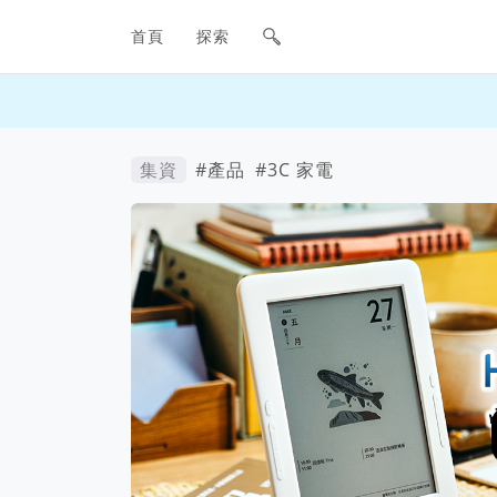
網站主要導航欄
首頁
探索
集資
#產品
#3C 家電