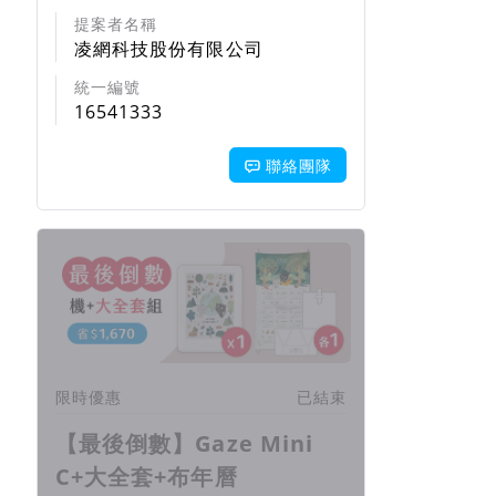
提案者名稱
凌網科技股份有限公司
統一編號
16541333
聯絡團隊
回饋項目
限時優惠
已結束
【最後倒數】Gaze Mini
C+大全套+布年曆