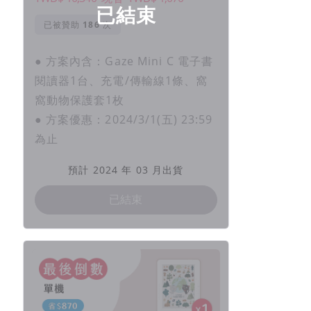
已結束
已被贊助
次
● 方案內含：Gaze Mini C 電子書
閱讀器1台、充電/傳輸線1條、窩
窩動物保護套1枚
● 方案優惠：2024/3/1(五) 23:59
為止
預計 2024 年 03 月出貨
已結束