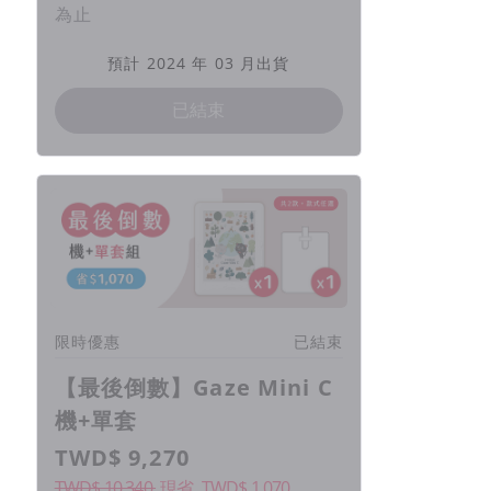
為止
預計 2024 年 03 月出貨
已結束
限時優惠
已結束
【最後倒數】Gaze Mini C
機+單套
TWD$ 9,270
TWD$ 10,340
現省
TWD$
1,070