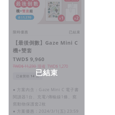
限時優惠
已結束
【最後倒數】Gaze Mini C
機+雙套
TWD$ 9,960
TWD$ 11,230
現省
TWD$
1,270
已結束
已被贊助
次
● 方案內含：Gaze Mini C 電子書
閱讀器1台、充電/傳輸線1條、窩
窩動物保護套2枚
● 方案優惠：2024/3/1(五) 23:59