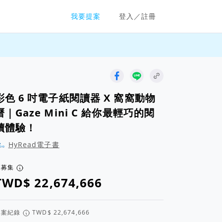
群眾募資平台
我要提案
登入／註冊
彩色 6 吋電子紙閱讀器 X 窩窩動物
曆｜Gaze Mini C 給你最輕巧的閱
讀體驗！
HyRead電子書
已募集
專案紀錄