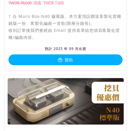
TWD$ 78,600
現省
TWD$
7,600
1 台 Muro Box-N40 穆風版。本方案預設贈送客製化雷雕
可以換歌的音樂盒
銘版一份、客製化編曲一首歌(限兩分鐘長)。
收到訂單後我們會經由 Email 提供表單給您填寫客製化雷
音樂盒的聲音清脆明亮，純淨的聲音深入人心。可惜市面上常見
雕/編曲內容。
的機械式音樂盒只能演奏一首歌曲的片段，為什麼音樂盒不能換
歌呢？
預計 2025 年 09 月出貨
自音樂盒發明的兩百年來，無數人嘗試要製作可以換歌的音樂
贊助
盒，但卻沒有人能設計出真正實用的換曲方式。因此音樂盒的歌
曲選擇不易，讓音樂盒漸漸淡出了人們的視野。
但我們做到了！向你鄭重介紹，台灣設計製造，全球首創的智慧
音樂盒「Muro Box」，源自Music Robot in a Box 的縮寫。