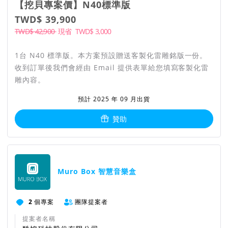
【挖貝專案價】N40標準版
TWD$ 39,900
TWD$ 42,900
現省
TWD$
3,000
1台 N40 標準版。本方案預設贈送客製化雷雕銘版一份。
收到訂單後我們會經由 Email 提供表單給您填寫客製化雷
雕內容。
預計 2025 年 09 月出貨
贊助
把喜歡的歌放到機械式音
團隊資訊
樂盒，沒有限制！
Muro Box 智慧音樂盒
直到智慧音樂盒的第一代產品(Muro Box-N20)誕生，其專利機
2
個專案
團隊提案者
芯設計突破了過去傳統音樂盒的機構限制，讓機械式音樂盒不再
只演奏單曲的精華片段。在台美日韓群募超過1600萬元，已經
提案者名稱