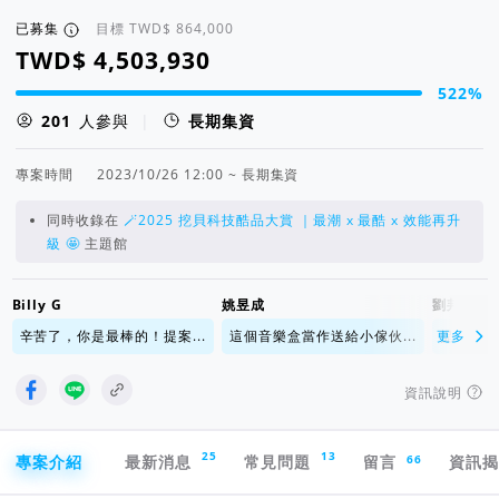
已募集
目標
522%
集資進度 522%
人參與
|
長期集資
專案時間
2023/10/26 12:00 ~ 長期集資
同時收錄在
🪄2025 挖貝科技酷品大賞 ｜最潮 x 最酷 x 效能再升
級 🤩
主題館
Billy G
姚昱成
劉邦羽
辛苦了，你是最棒的！提案...
這個音樂盒當作送給小傢伙...
更多
提案計畫
資訊說明
專案導航欄
25
13
66
專案介紹
最新消息
常見問題
留言
資訊