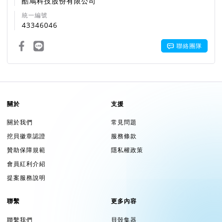
成功出貨全球 50 國
！
酷鳩科技股份有限公司
統一編號
搭配Muro Box專屬 APP，找歌、編輯清單、創作新歌傳送到音
43346046
樂盒現場演奏，終於能實現你用音樂盒演奏完整自選曲目的夢
想！
聯絡團隊
在全球五十國客戶請願之下，我們決定開發 Muro Box-N40，
關於
支援
拓寬音域至含黑鍵半音的40音階，將你我的回憶主題曲通通裝
進來！
關於我們
常見問題
挖貝徽章認證
服務條款
贊助保障規範
隱私權政策
(備註：N20 Lite電池版將列為本次群募的解鎖目標，當我們的
挖貝與
Kickstarter平台兩邊累積金額突破2000萬台幣後，才
會員紅利介紹
會開放贊助這款全新N20機種。)
提案服務說明
聯繫
更多內容
聯繫我們
貝殼集器