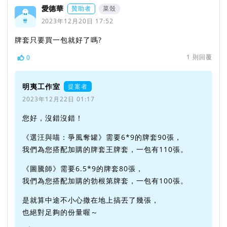
愛德華
贊助者
菜殼
2023年12月20日 17:52
牌套只要買一包就好了嗎?
1
則回覆
0
明夷工作室
提案者
2023年12月22日 01:17
您好，沒錯沒錯！
《選汪與喵：爭風奪罐》需要6*9的牌套90張，
我們為您搭配加購的牌套王牌套，一包有110張。
《圖騰師》需要6.5*9的牌套80張，
我們為您搭配加購的勃根第牌套，一包有100張。
是就算中途不小心撒在地上搞丟了幾張，
也絕對足夠的份量喔～