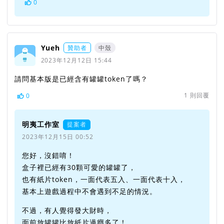
0
Yueh
贊助者
中殼
2023年12月12日 15:44
請問基本版是已經含有罐罐token了嗎？
1
則回覆
0
明夷工作室
提案者
2023年12月15日 00:52
您好，沒錯唷！
盒子裡已經有30顆可愛的罐罐了，
也有紙片token，一面代表五入、一面代表十入，
基本上遊戲過程中不會遇到不足的情況。
不過，有人覺得發大財時，
面前放罐罐比放紙片過癮多了！