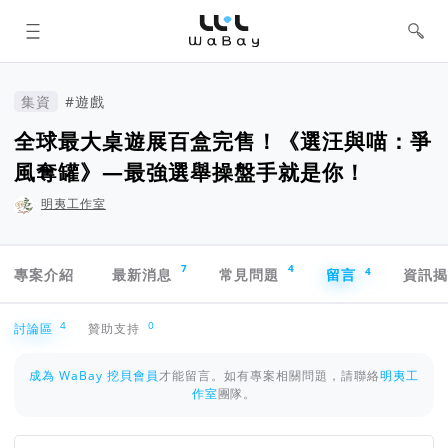
WaBay 挖貝 | 台灣最值得信賴的群眾
集資 / 群眾募資平台
集資
#遊戲
全球最大桌遊展百盒完售！《選汪與喵：爭
風奪罐》—最強選舉操盤手就是你！
明夷工作室
專案導航欄
7
4
4
專案介紹
最新消息
常見問題
留言
資訊
討論區
4
0
討論區
贊助支持
成為 WaBay 挖貝會員
才能留言。如有專案相關問題，請聯絡
明夷工
作室
團隊。