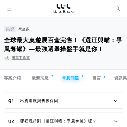
WaBay 挖貝 | 台灣最值得信賴的群眾
集資 / 群眾募資平台
集資
#遊戲
全球最大桌遊展百盒完售！《選汪與喵：爭
風奪罐》—最強選舉操盤手就是你！
明夷工作室
專案導航欄
7
4
4
專案介紹
最新消息
常見問題
留言
資訊
常見問題
Q1
出貨進度與售後保固
Q2
哪裡玩得到《選汪與喵：爭風奪罐》呢？