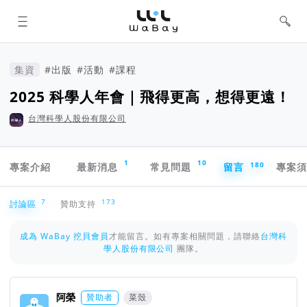
WaBay 挖貝 | 台灣最值得信賴的群眾
集資 / 群眾募資平台
集資
#出版
#活動
#課程
2025 科學人年會｜飛得更高，想得更遠！
台灣科學人股份有限公司
專案導航欄
1
10
180
專案介紹
最新消息
常見問題
留言
專案
討論區
7
173
討論區
贊助支持
成為 WaBay 挖貝會員
才能留言。如有專案相關問題，請聯絡
台灣科
學人股份有限公司
團隊。
阿榮
贊助者
菜殼