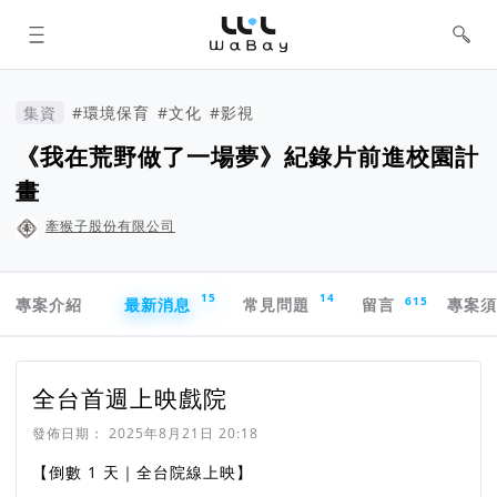
WaBay 挖貝 | 台灣最值得信賴的群眾
集資 / 群眾募資平台
集資
#環境保育
#文化
#影視
《我在荒野做了一場夢》紀錄片前進校園計
畫
牽猴子股份有限公司
專案導航欄
15
14
615
專案介紹
最新消息
常見問題
留言
專案
全台首週上映戲院
發佈日期：
2025年8月21日 20:18
【倒數 1 天｜全台院線上映】