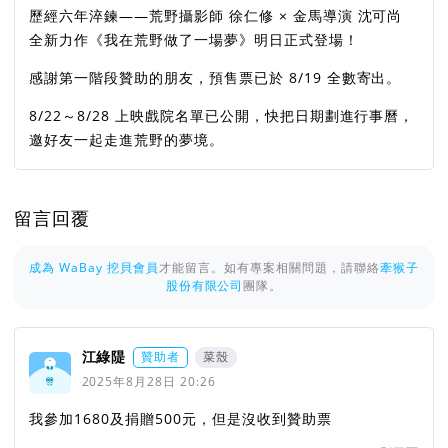
歷經六年淬鍊——荒野攝影師 徐仁修 × 金馬導演 沈可尚
全新力作《我在荒野做了一場夢》明日正式登場！
感謝第一階段贊助的朋友，預售票已於 8/19 全數寄出。
8/22～8/28 上映戲院名單已公開，快把日期劃進行事曆，
邀好友一起走進荒野的夢境。
留言回覆
成為 WaBay 挖貝會員
才能留言。如有專案相關問題，請聯絡
牽猴子
股份有限公司
團隊。
江綠隄
贊助者
菜殼
2025年8月28日 20:26
我參加1680及捐贈500元，但是沒收到贊助票