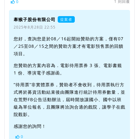
1
則回覆
0
牽猴子股份有限公司
提案者
2025年8月28日 22:55
您好，查詢您是於08／16起開始贊助的方案，僅有07
／25至08／15之間的贊助方案才有電影預售票的回饋
項目。
您贊助的方案內容為．電影待用票券 3 張、電影書籤
1 份、導演電子感謝函。
”待用票‘’非實體票券，贊助者不會收到，待用票執行方
式將於募資活動結束後由團隊進行統計待用券數量，並
在荒野FB公告活動辦法，屆時開放讓國小、國中以班
級為單位報名，且團隊將洽詢合適的戲院，讓學子在戲
院觀影。
感謝您的詢問！
0