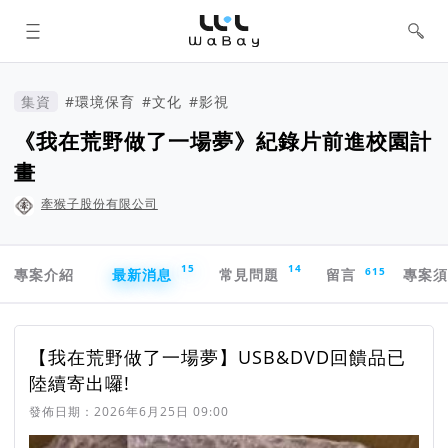
WaBay 挖貝 | 台灣最值得信賴的群眾
集資 / 群眾募資平台
集資
#環境保育
#文化
#影視
《我在荒野做了一場夢》紀錄片前進校園計
畫
牽猴子股份有限公司
專案導航欄
15
14
615
專案介紹
最新消息
常見問題
留言
專案
最新消息
【我在荒野做了一場夢】USB&DVD回饋品已
陸續寄出囉!
發佈日期：
2026年6月25日 09:00