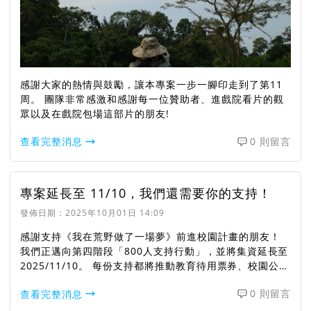
感謝大家的熱情與鼓勵，讓本專案一步一腳印走到了第11
周。 團隊非常感激和感謝每一位贊助者、進戲院看片的觀
眾以及在戲院包場這部片的朋友!
查看完整消息
0 則留言
專案延長至 11/10，我們還需要你的支持！
發佈日期：
2025年10月01日 14:09
感謝支持《我在荒野做了一場夢》前進校園計畫的朋友！
我們正邁向第四階段「800人支持行動」，並將集資延長至
2025/11/10。 每份支持都將推動教育待用票券、校園公
播、培育小小探險家，讓徐仁修老師的精神在更多孩子心中
查看完整消息
0 則留言
延續。